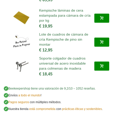
Kempische láminas de cera
estampada para cámara de cría
por kg
€ 19,95
Lote de cuadros de cámara de
cría Kempische de pino sin
montar
€ 12,95
Soporte colgador de cuadros
universal de acero inoxidable
para colmenas de madera
€ 18,45
✔
Beekeepershop
tiene una valoración de
9,2
/
10
–
1052
reseñas.
✔
Envíos
a todo el mundo
!
✔
Pagos seguros
con múltiples métodos.
✔
Nuestra tienda
está comprometida
con
prácticas éticas y sostenibles
.