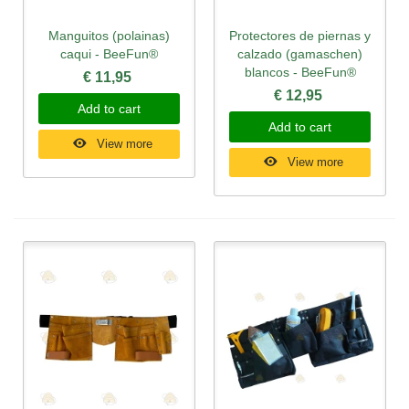
Manguitos (polainas)
Protectores de piernas y
caqui - BeeFun®
calzado (gamaschen)
blancos - BeeFun®
€ 11,95
€ 12,95
Add to cart
Add to cart
View more
View more