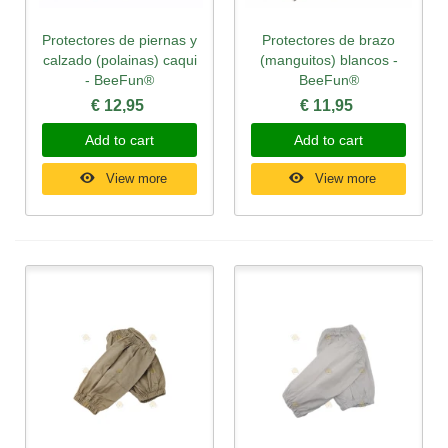
Protectores de piernas y
Protectores de brazo
calzado (polainas) caqui
(manguitos) blancos -
- BeeFun®
BeeFun®
€ 12,95
€ 11,95
Add to cart
Add to cart
View more
View more