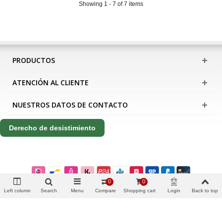
Showing 1 - 7 of 7 items
PRODUCTOS
ATENCIÓN AL CLIENTE
NUESTROS DATOS DE CONTACTO
Derecho de desistimiento
0
0
Left column
Search
Menu
Compare
Shopping cart
Login
Back to top
Copyright Apis International B.V.