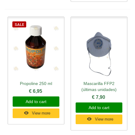
SALE
Propoline 250 ml
Mascarilla FFP2
(últimas unidades)
€ 6,95
€ 7,90
Add to cart
Add to cart
View more
View more