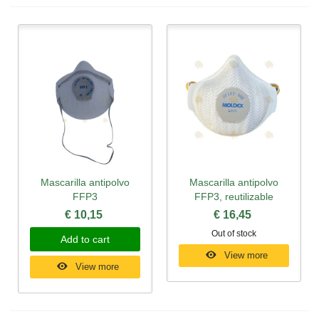
Mascarilla antipolvo
Mascarilla antipolvo
FFP3
FFP3, reutilizable
€ 10,15
€ 16,45
Out of stock
Add to cart
View more
View more