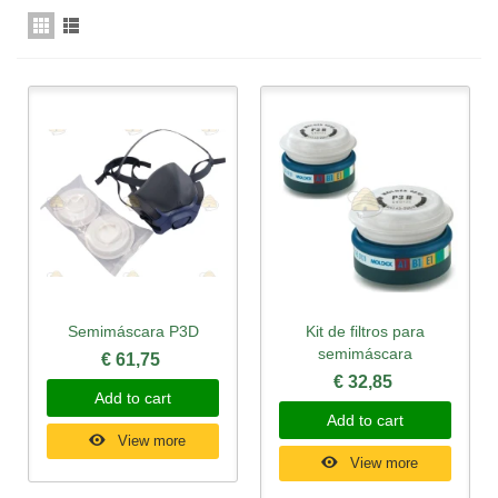
Semimáscara P3D
Kit de filtros para
semimáscara
€ 61,75
€ 32,85
Add to cart
Add to cart
View more
View more