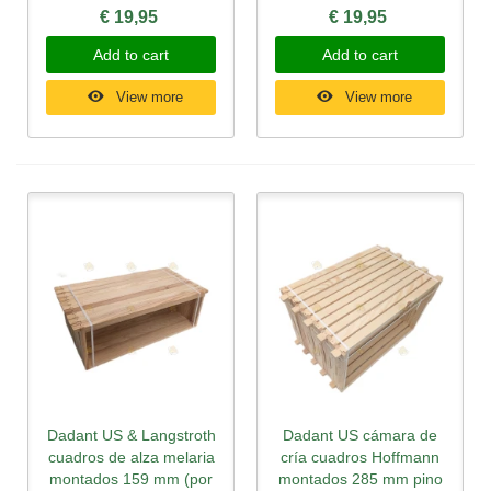
€ 19,95
€ 19,95
Add to cart
Add to cart
View more
View more
Dadant US & Langstroth
Dadant US cámara de
cuadros de alza melaria
cría cuadros Hoffmann
montados 159 mm (por
montados 285 mm pino