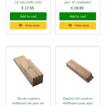
10 uds.)(482 mm)
(por 10 unidades)
€ 17,55
€ 19,95
Add to cart
Add to cart
View more
View more
Set de cuadros
Dadant US cuadros
Hoffmann de pino sin
Hoffmann para alza