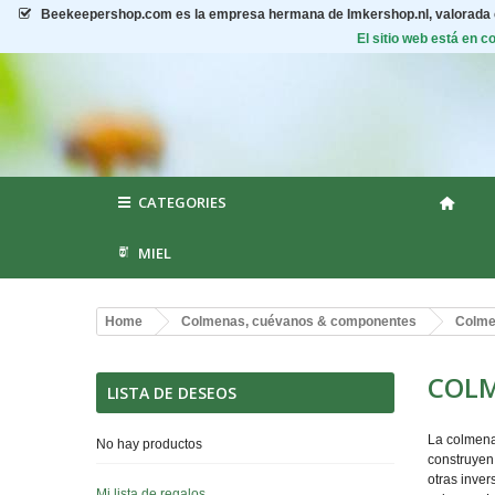
Beekeepershop.com
es la empresa hermana de Imkershop.nl, valorada
El sitio web está en 
CATEGORIES
MIEL
Home
Colmenas, cuévanos & componentes
Colme
COLM
LISTA DE DESEOS
La colmena
No hay productos
construyen 
otras inver
Mi lista de regalos