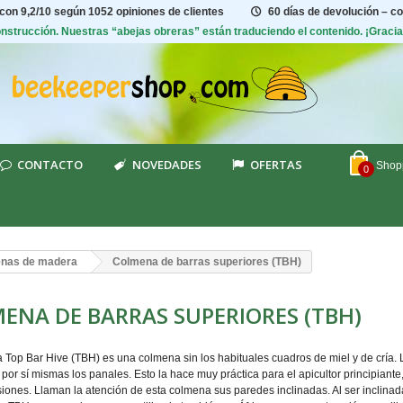
 con
9,2/10
según 1052 opiniones de clientes
60 días de devolución – c
construcción. Nuestras “abejas obreras” están traduciendo el contenido. ¡Graci
CONTACTO
NOVEDADES
OFERTAS
Shopp
0
nas de madera
Colmena de barras superiores (TBH)
ENA DE BARRAS SUPERIORES (TBH)
 Top Bar Hive (TBH) es una colmena sin los habituales cuadros de miel y de cría. 
por sí mismas los panales. Esto la hace muy práctica para el apicultor principian
siones. Llaman la atención de esta colmena sus paredes inclinadas. Al ser inclinad