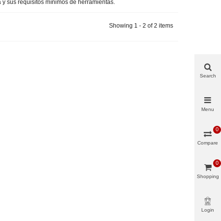
 y sus requisitos mínimos de herramientas.
Showing 1 - 2 of 2 items
Search
Menu
0
Compare
0
Shopping
cart
Login