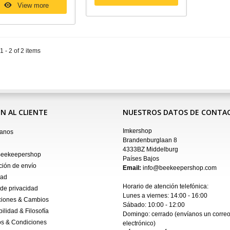
View more
 - 2 of 2 items
N AL CLIENTE
NUESTROS DATOS DE CONTA
Imkershop
tanos
Brandenburglaan 8
4333BZ Middelburg
Beekeepershop
Países Bajos
ción de envío
Email:
info@beekeepershop.com
dad
Horario de atención telefónica:
 de privacidad
Lunes a viernes: 14:00 - 16:00
ciones & Cambios
Sábado: 10:00 - 12:00
ilidad & Filosofía
Domingo: cerrado (envíanos un
corre
s & Condiciones
electrónico
)