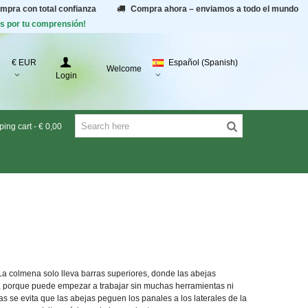
ompra con total confianza
Compra ahora – enviamos a todo el mundo
as por tu comprensión!
€ EUR
Español (Spanish)
Welcome
Login
ing cart
-
€ 0,00
La colmena solo lleva barras superiores, donde las abejas
te, porque puede empezar a trabajar sin muchas herramientas ni
as se evita que las abejas peguen los panales a los laterales de la