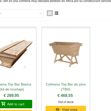
a TBH es una colmena muy utilizada también en África por su construcción sencilla
--
ena Top Bar Básica
Colmena Top Bar de pino
Quick view
Quick view
(kit de montaje)
(TBH)
€ 289,95
€ 468,55
Out of stock
Add to cart
View more