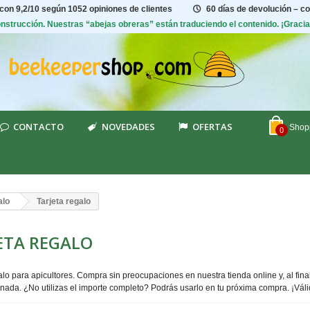
 con
9,2/10
según 1052 opiniones de clientes
60 días de devolución – c
construcción. Nuestras “abejas obreras” están traduciendo el contenido. ¡Graci
CONTACTO
NOVEDADES
OFERTAS
Shopp
0
alo
Tarjeta regalo
ETA REGALO
alo para apicultores. Compra sin preocupaciones en nuestra tienda online y, al fi
nada. ¿No utilizas el importe completo? Podrás usarlo en tu próxima compra. ¡Váli