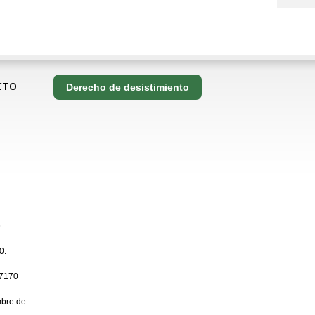
CTO
Derecho de desistimiento
o
0.
7170
bre de