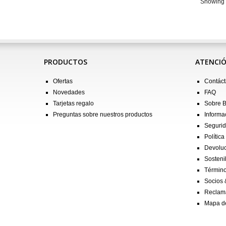
Showing 1
PRODUCTOS
ATENCIÓ
Ofertas
Contác
Novedades
FAQ
Tarjetas regalo
Sobre 
Preguntas sobre nuestros productos
Informa
Seguri
Política
Devolu
Sostenib
Término
Socios 
Reclam
Mapa de