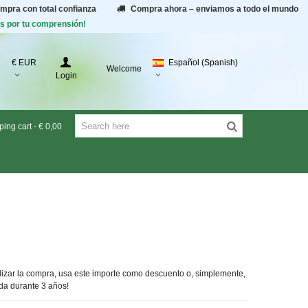
ompra con total confianza
Compra ahora – enviamos a todo el mundo
as por tu comprensión!
€ EUR
Español (Spanish)
Welcome
Login
ing cart
-
€ 0,00
nalizar la compra, usa este importe como descuento o, simplemente,
da durante 3 años!