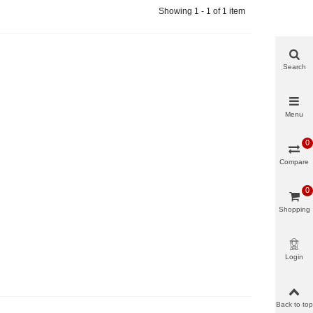
Showing 1 - 1 of 1 item
Search
Menu
0
Compare
0
Shopping
cart
Login
Back to top