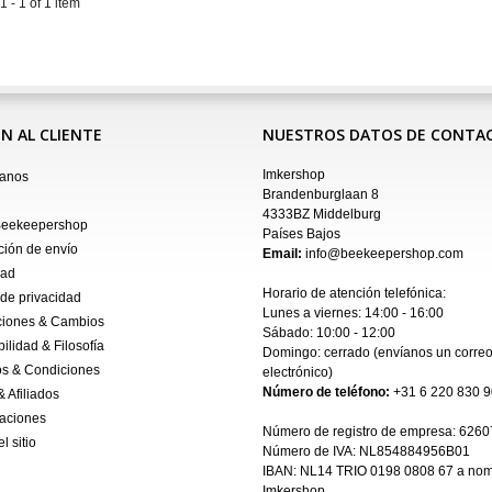
 - 1 of 1 item
N AL CLIENTE
NUESTROS DATOS DE CONTA
Imkershop
tanos
Brandenburglaan 8
4333BZ Middelburg
Beekeepershop
Países Bajos
ción de envío
Email:
info@beekeepershop.com
dad
Horario de atención telefónica:
 de privacidad
Lunes a viernes: 14:00 - 16:00
ciones & Cambios
Sábado: 10:00 - 12:00
ilidad & Filosofía
Domingo: cerrado (envíanos un
corre
s & Condiciones
electrónico
)
Número de teléfono:
+31 6 220 830 9
& Afiliados
aciones
Número de registro de empresa:
6260
l sitio
Número de IVA: NL854884956B01
IBAN:
NL14 TRIO 0198 0808 67 a nom
Imkershop