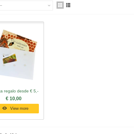
--
ta regalo desde € 5,-
Quick view
€ 10,00
View more