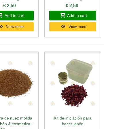
€ 2,50
€ 2,50
Add to cart
Add to cart
View more
View more
a de nuez molida
Kit de iniciación para
ick view
Quick view
abón & cosmética -
hacer jabón