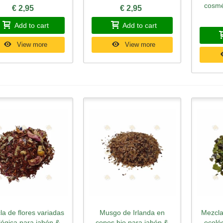
cosmé
€ 2,95
€ 2,95
Add to cart
Add to cart
View more
View more
a de flores variadas
Musgo de Irlanda en
Mezcla
Quick view
Quick view
Qu
lógica para jabón &
copos bio para jabón &
ecoló