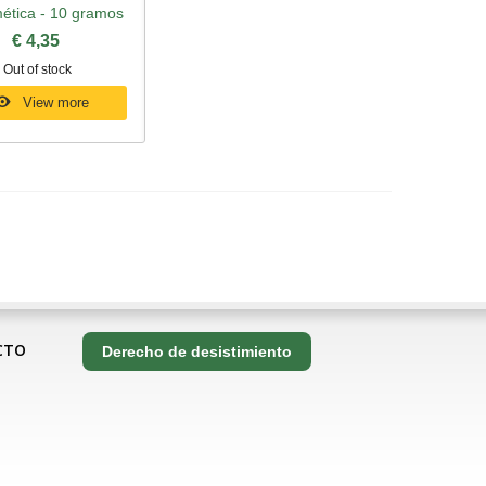
ética - 10 gramos
€ 4,35
Out of stock
View more
CTO
Derecho de desistimiento