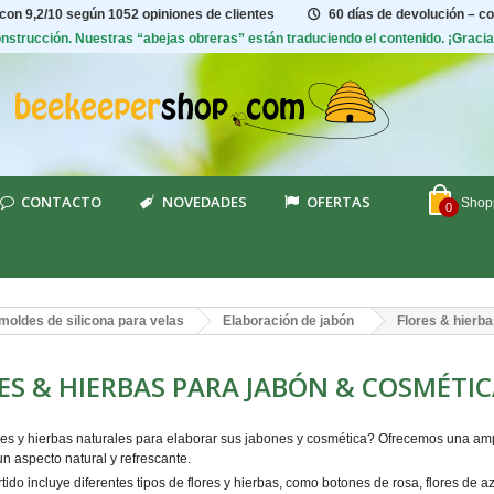
 con
9,2/10
según 1052 opiniones de clientes
60 días de devolución – c
construcción. Nuestras “abejas obreras” están traduciendo el contenido. ¡Graci
CONTACTO
NOVEDADES
OFERTAS
Shopp
0
moldes de silicona para velas
Elaboración de jabón
Flores & hierb
ES & HIERBAS PARA JABÓN & COSMÉTI
es y hierbas naturales para elaborar sus jabones y cosmética? Ofrecemos una ampli
n aspecto natural y refrescante.
tido incluye diferentes tipos de flores y hierbas, como botones de rosa, flores de 