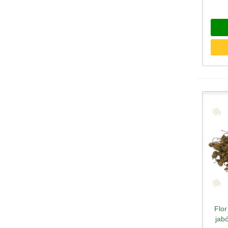
Flor
jab