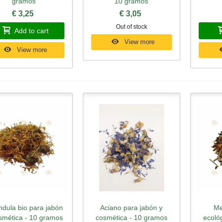
gramos
10 gramos
€ 3,25
€ 3,05
Out of stock
Add to cart
View more
View more
ndula bio para jabón
Aciano para jabón y
Me
Quick view
Quick view
Qu
smética - 10 gramos
cosmética - 10 gramos
ecoló