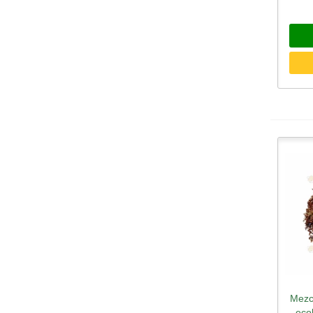
Mezcl
eco