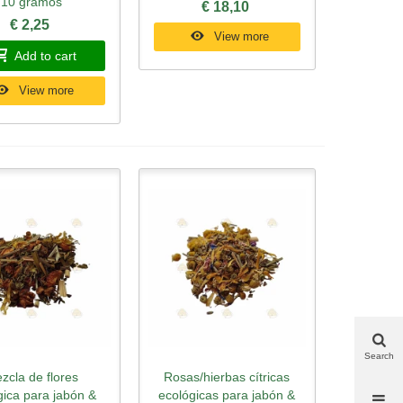
10 gramos
€ 18,10
€ 2,25
View more
Add to cart
View more
Search
zcla de flores
Rosas/hierbas cítricas
ick view
Quick view
gica para jabón &
ecológicas para jabón &