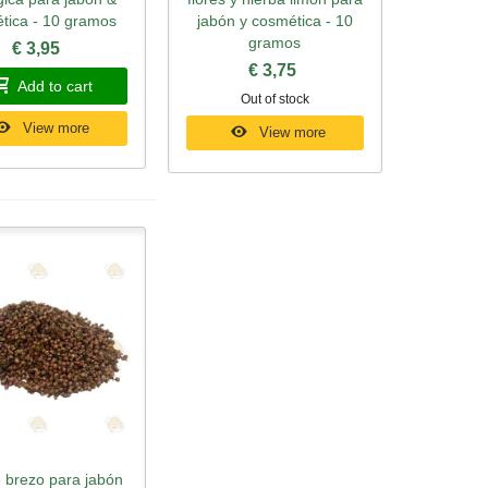
tica - 10 gramos
jabón y cosmética - 10
gramos
€ 3,95
€ 3,75
Add to cart
Out of stock
View more
View more
e brezo para jabón
ick view