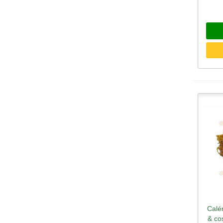
Calé
& co