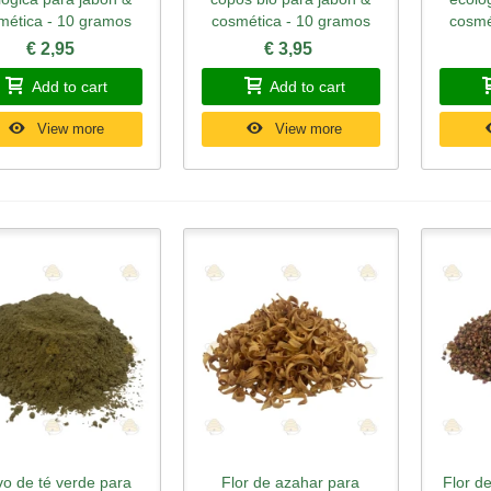
mética - 10 gramos
cosmética - 10 gramos
cosmé
€ 2,95
€ 3,95
Add to cart
Add to cart
View more
View more
vo de té verde para
Flor de azahar para
Flor d
Quick view
Quick view
Qu