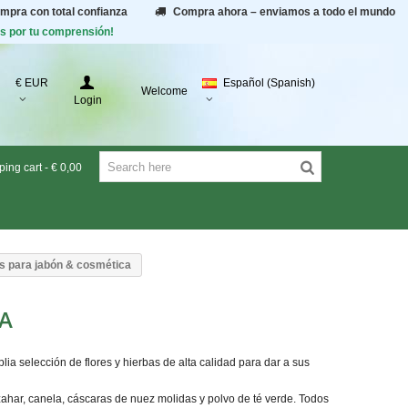
ompra con total confianza
Compra ahora – enviamos a todo el mundo
as por tu comprensión!
€ EUR
Español (Spanish)
Welcome
Login
ing cart
-
€ 0,00
as para jabón & cosmética
CA
a selección de flores y hierbas de alta calidad para dar a sus
azahar, canela, cáscaras de nuez molidas y polvo de té verde. Todos