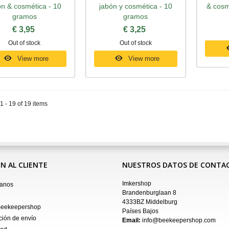
ón & cosmética - 10
jabón y cosmética - 10
& cosm
gramos
gramos
€ 3,95
€ 3,25
Out of stock
Out of stock
View more
View more
 - 19 of 19 items
N AL CLIENTE
NUESTROS DATOS DE CONTA
Imkershop
tanos
Brandenburglaan 8
4333BZ Middelburg
Beekeepershop
Países Bajos
ción de envío
Email:
info@beekeepershop.com