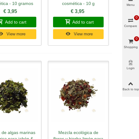
tica - 10 gramos
cosmética - 10 g
Menu
€ 3,95
€ 3,95
0
Add to cart
Add to cart
Compare
View more
View more
0
Shopping
cart
Login
Back to top
 de algas marinas
Mezcla ecológica de
ick view
Quick view
gica para jabón &
flores y hierba limón para