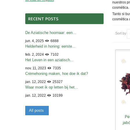
nuestros p
cosmética.
Tanto si bu
RECENT POSTS
cosmética 
De Aziatische hoornaar: een...
Sort by
jun. 4, 2025
6888
Helderheid in honing: eerste...
feb. 2, 2024
7102
Het Leven in een aziatisch...
nov. 11, 2023
7335
Crèmehoning maken, hoe doe ik dat?
jan. 12, 2022
25327
Waar moet ik op letten bij het...
jan. 12, 2022
10199
All posts
Pé
jab