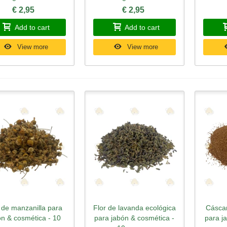
€ 2,95
€ 2,95
Add to cart
Add to cart
View more
View more
 de manzanilla para
Flor de lavanda ecológica
Cáscar
Quick view
Quick view
Qu
ón & cosmética - 10
para jabón & cosmética -
para j