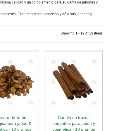
 máxima calidad y un complemento para su gama de jabones y
e necesita. Explore nuestra selección y dé a sus jabones y
Showing 1 - 19 of 19 items
scara de limón
Canela en trozos
ick view
Quick view
gica para jabón &
pequeños para jabón y
tica - 10 gramos
cosmética - 10 gramos