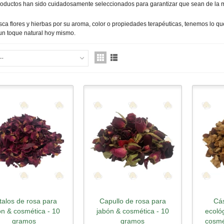
roductos han sido cuidadosamente seleccionados para garantizar que sean de la
sca flores y hierbas por su aroma, color o propiedades terapéuticas, tenemos lo qu
un toque natural hoy mismo.
--
talos de rosa para
Capullo de rosa para
Cá
Quick view
Quick view
Qu
ón & cosmética - 10
jabón & cosmética - 10
ecoló
gramos
gramos
cosmé