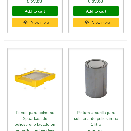
€ 59,80
€ 59,80
Add to cart
Add to cart
View more
View more
Fondo para colmena
Pintura amarilla para
Spaarkast de
colmena de poliestireno
poliestireno lacado en
1 litro
amarillo con bandeja