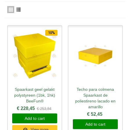
10%
Spaarkast geel gelakt
Techo para colmena
polystyreen (1bk, 1hk)
Spaarkast de
BeeFun®
poliestireno lacado en
amarillo
€ 228,45
€ 253,84
€ 52,45
Add to cart
Add to cart
View more