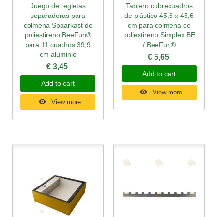
Juego de regletas
Tablero cubrecuadros
separadoras para
de plástico 45,6 x 45,6
colmena Spaarkast de
cm para colmena de
poliestireno BeeFun®
poliestireno Simplex BE
para 11 cuadros 39,9
/ BeeFun®
cm aluminio
€ 5,65
€ 3,45
Add to cart
Add to cart
View more
View more