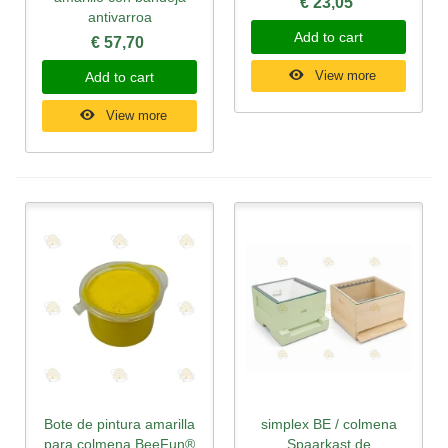
€ 23,05
antivarroa
Add to cart
€ 57,70
View more
Add to cart
View more
Bote de pintura amarilla
simplex BE / colmena
para colmena BeeFun®
Spaarkast de