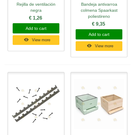
Rejilla de ventilación
Bandeja antivarroa
negra
colmena Spaarkast
poliestireno
€ 1,26
€ 9,35
Add to cart
Add to cart
View more
View more