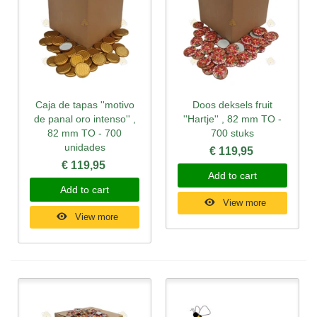
Caja de tapas ''motivo
Doos deksels fruit
de panal oro intenso'' ,
''Hartje'' , 82 mm TO -
82 mm TO - 700
700 stuks
unidades
€ 119,95
€ 119,95
Add to cart
Add to cart
View more
View more