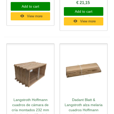
€ 21,15
Add to cart
Add to cart
View more
View more
Langstroth Hoffmann
Dadant Blatt &
cuadros de cámara de
Langstroth alza melaria
cría montados 232 mm
cuadros Hoffmann