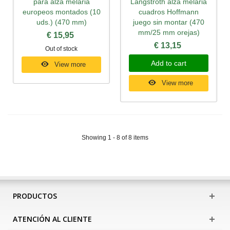
para alza melaria
Langstroth alza melaria
europeos montados (10
cuadros Hoffmann
uds.) (470 mm)
juego sin montar (470
mm/25 mm orejas)
€ 15,95
€ 13,15
Out of stock
Add to cart
View more
View more
Showing 1 - 8 of 8 items
PRODUCTOS
ATENCIÓN AL CLIENTE