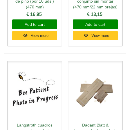
de pino (por 10 uds.)
conjunto sin montar
(470 mm)
(470 mm/22 mm orejas)
€ 16,95
€ 13,15
Add to cart
Add to cart
View more
View more
Langstroth cuadros
Dadant Blatt &