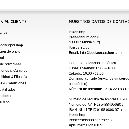
N AL CLIENTE
NUESTROS DATOS DE CONTA
Imkershop
tanos
Brandenburglaan 8
4333BZ Middelburg
Beekeepershop
Países Bajos
ción de envío
Email:
info@beekeepershop.com
dad
Horario de atención telefónica:
 de privacidad
Lunes a viernes: 14:00 - 16:00
ciones & Cambios
Sábado: 10:00 - 12:00
ilidad & Filosofía
Domingo: cerrado (envíanos un
corre
s & Condiciones
electrónico
)
Número de teléfono:
+31 6 220 830 9
& Afiliados
aciones
Número de registro de empresa:
6260
l sitio
Número de IVA: NL854884956B01
IBAN:
NL14 TRIO 0198 0808 67 a nom
Imkershop
Beekeepershop pertenece a
Apis International B.V.