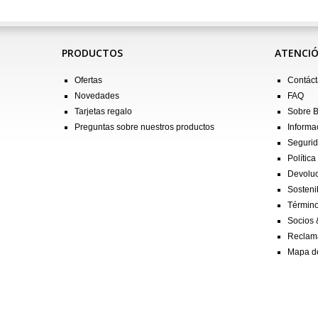
PRODUCTOS
ATENCIÓ
Ofertas
Contác
Novedades
FAQ
Tarjetas regalo
Sobre 
Preguntas sobre nuestros productos
Informa
Seguri
Política
Devolu
Sostenib
Término
Socios 
Reclam
Mapa de