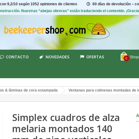
 con
9,2/10
según 1052 opiniones de clientes
60 días de devolución – c
construcción. Nuestras “abejas obreras” están traduciendo el contenido. ¡Graci
CONTACTO
NOVEDADES
OFERTAS
Shopp
0
os & láminas de cera estampada
Ventanas para colmenas montadas de t
Simplex cuadros de alza
A
melaria montados 140