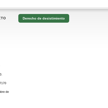
CTO
Derecho de desistimiento
o
0.
7170
bre de