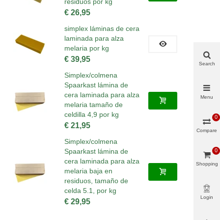
residuos por kg
€ 26,95
simplex láminas de cera
laminada para alza
melaria por kg
€ 39,95
Search
Simplex/colmena
Spaarkast lámina de
cera laminada para alza
Menu
melaria tamaño de
celdilla 4,9 por kg
0
€ 21,95
Compare
Simplex/colmena
0
Spaarkast lámina de
cera laminada para alza
Shopping
melaria baja en
cart
residuos, tamaño de
celda 5.1, por kg
Login
€ 29,95