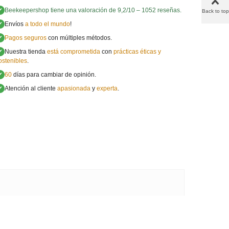
✔
Beekeepershop
tiene una valoración de
9,2
/
10
–
1052
reseñas.
Back to top
✔
Envíos
a todo el mundo
!
✔
Pagos seguros
con múltiples métodos.
✔
Nuestra tienda
está comprometida
con
prácticas éticas y
ostenibles
.
✔
60
días para cambiar de opinión.
✔
Atención al cliente
apasionada
y
experta
.