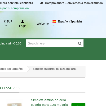
ompra con total confianza
Compra ahora – enviamos a todo el mundo
as por tu comprensión!
€ EUR
Español (Spanish)
Welcome
Login
ing cart
-
€ 0,00
odos los tamaños
Simplex cuadros de alza melaria
CCESSORIES
Simplex lámina de cera
colada para alza melaria