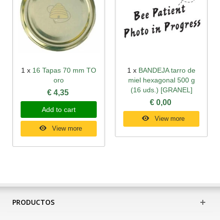
1 x
16 Tapas 70 mm TO
1 x
BANDEJA tarro de
oro
miel hexagonal 500 g
(16 uds.) [GRANEL]
€ 4,35
€ 0,00
Add to cart
View more
View more
PRODUCTOS