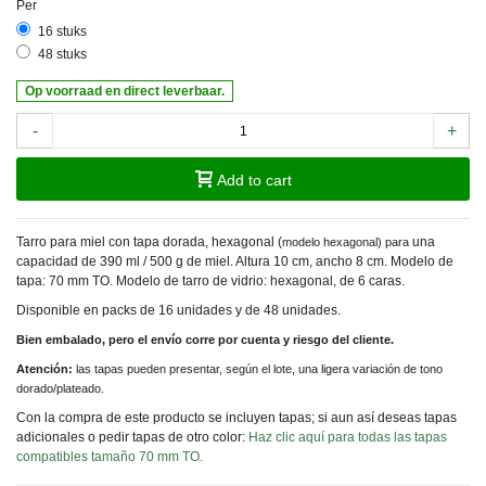
Per
16 stuks
48 stuks
Op voorraad en direct leverbaar.
-
+
Add to cart
Tarro para miel con tapa dorada, hexagonal (
una
modelo hexagonal) para
capacidad de 390 ml / 500 g de miel. Altura 10 cm, ancho 8 cm. Modelo de
tapa: 70 mm TO. Modelo de tarro de vidrio: hexagonal, de 6 caras.
Disponible en packs de 16 unidades y de 48 unidades.
Bien embalado, pero el envío corre por cuenta y riesgo del cliente.
Atención:
las tapas pueden presentar, según el lote, una ligera variación de tono
dorado/plateado.
Con la compra de este producto se incluyen tapas; si aun así deseas tapas
adicionales o pedir tapas de otro color:
Haz clic aquí para todas las tapas
compatibles tamaño 70 mm TO.