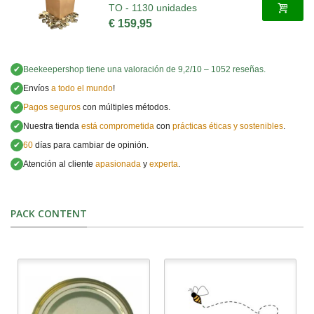
TO - 1130 unidades
€ 159,95
✔
Beekeepershop
tiene una valoración de
9,2
/
10
–
1052
reseñas.
✔
Envíos
a todo el mundo
!
✔
Pagos seguros
con múltiples métodos.
✔
Nuestra tienda
está comprometida
con
prácticas éticas y sostenibles
.
✔
60
días para cambiar de opinión.
✔
Atención al cliente
apasionada
y
experta
.
PACK CONTENT