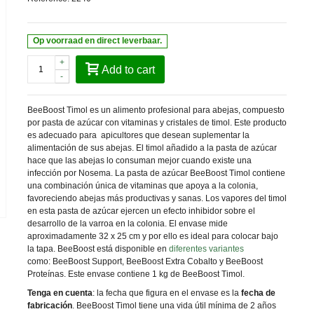
Op voorraad en direct leverbaar.
+
Add to cart
-
BeeBoost Timol es un alimento profesional para abejas, compuesto
por pasta de azúcar con vitaminas y cristales de timol. Este producto
es adecuado para apicultores que desean suplementar la
alimentación de sus abejas. El timol añadido a la pasta de azúcar
hace que las abejas lo consuman mejor cuando existe una
infección por Nosema. La pasta de azúcar BeeBoost Timol contiene
una combinación única de vitaminas que apoya a la colonia,
favoreciendo abejas más productivas y sanas. Los vapores del timol
en esta pasta de azúcar ejercen un efecto inhibidor sobre el
desarrollo de la varroa en la colonia. El envase mide
aproximadamente 32 x 25 cm y por ello es ideal para colocar bajo
la tapa. BeeBoost está disponible en
diferentes variantes
como: BeeBoost Support, BeeBoost Extra Cobalto y BeeBoost
Proteínas. Este envase contiene 1 kg de BeeBoost Timol.
Tenga
en cuenta
: la fecha que figura en el envase es la
fecha de
fabricación
. BeeBoost Timol tiene una vida útil mínima de 2 años