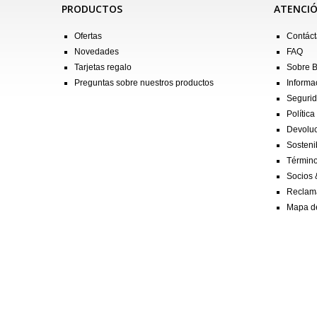
PRODUCTOS
ATENCIÓ
Ofertas
Contác
Novedades
FAQ
Tarjetas regalo
Sobre 
Preguntas sobre nuestros productos
Informa
Seguri
Política
Devolu
Sostenib
Término
Socios 
Reclam
Mapa de