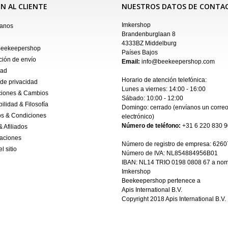
N AL CLIENTE
NUESTROS DATOS DE CONTA
Imkershop
tanos
Brandenburglaan 8
4333BZ Middelburg
Beekeepershop
Países Bajos
ción de envío
Email:
info@beekeepershop.com
dad
Horario de atención telefónica:
 de privacidad
Lunes a viernes: 14:00 - 16:00
ciones & Cambios
Sábado: 10:00 - 12:00
ilidad & Filosofía
Domingo: cerrado (envíanos un
corre
s & Condiciones
electrónico
)
Número de teléfono:
+31 6 220 830 9
& Afiliados
aciones
Número de registro de empresa:
6260
l sitio
Número de IVA: NL854884956B01
IBAN:
NL14 TRIO 0198 0808 67 a nom
Imkershop
Beekeepershop pertenece a
Apis International B.V.
Copyright 2018
Apis International B.V.