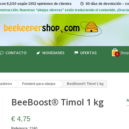
 con
9,2/10
según 1052 opiniones de clientes
60 días de devolución – c
construcción. Nuestras “abejas obreras” están traduciendo el contenido. ¡Graci
CONTACTO
NOVEDADES
OFERTAS
Shopp
0
tadores
Fondant para abejas
BeeBoost® Timol 1 kg
BeeBoost® Timol 1 kg
A
€ 4,75
Reference:
2240