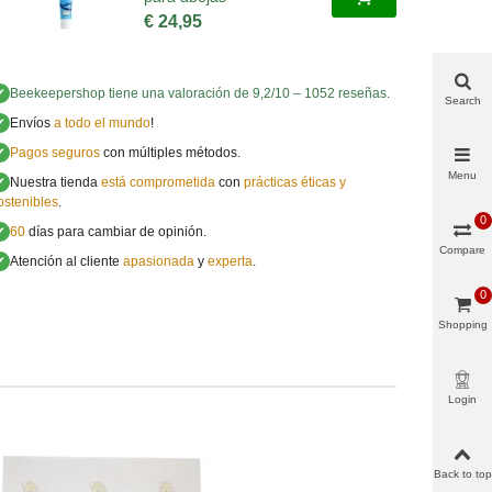
€ 24,95
✔
Beekeepershop
tiene una valoración de
9,2
/
10
–
1052
reseñas.
Search
✔
Envíos
a todo el mundo
!
✔
Pagos seguros
con múltiples métodos.
Menu
✔
Nuestra tienda
está comprometida
con
prácticas éticas y
ostenibles
.
0
✔
60
días para cambiar de opinión.
Compare
✔
Atención al cliente
apasionada
y
experta
.
0
Shopping
cart
Login
Back to top