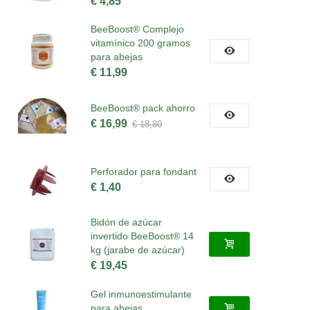
€ 4,85
BeeBoost® Complejo
vitamínico 200 gramos
para abejas
€ 11,99
BeeBoost® pack ahorro
€ 16,99
€ 18,80
Perforador para fondant
€ 1,40
Bidón de azúcar
invertido BeeBoost® 14
kg (jarabe de azúcar)
€ 19,45
Gel inmunoestimulante
para abejas