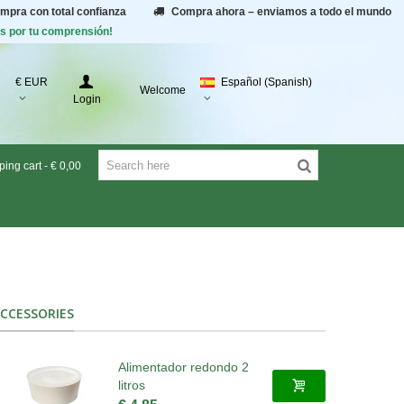
ompra con total confianza
Compra ahora – enviamos a todo el mundo
as por tu comprensión!
€ EUR
Español (Spanish)
Welcome
Login
ing cart
-
€ 0,00
CCESSORIES
Alimentador redondo 2
litros