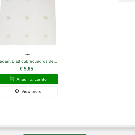
adant Blatt cubrecuadros de...
BeeBoo
€ 5,65
Añadir al carrito
View more