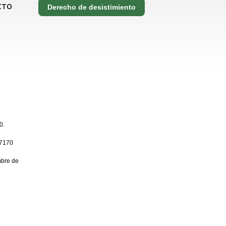
CTO
Derecho de desistimiento
o
0.
7170
bre de