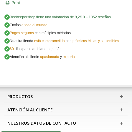
Print
✔
Beekeepershop
tiene una valoración de
9,2
/
10
–
1052
reseñas.
✔
Envíos
a todo el mundo
!
✔
Pagos seguros
con múltiples métodos.
✔
Nuestra tienda
está comprometida
con
prácticas éticas y sostenibles
.
✔
60
días para cambiar de opinión.
✔
Atención al cliente
apasionada
y
experta
.
PRODUCTOS
ATENCIÓN AL CLIENTE
NUESTROS DATOS DE CONTACTO