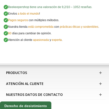
✔
Beekeepershop
tiene una valoración de
9,2
/
10
–
1052
reseñas.
✔
Envíos
a todo el mundo
!
✔
Pagos seguros
con múltiples métodos.
✔
Nuestra tienda
está comprometida
con
prácticas éticas y sostenibles
.
✔
60
días para cambiar de opinión.
✔
Atención al cliente
apasionada
y
experta
.
PRODUCTOS
ATENCIÓN AL CLIENTE
NUESTROS DATOS DE CONTACTO
Derecho de desistimiento