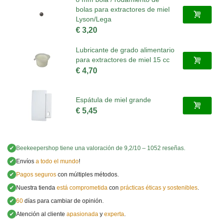
bolas para extractores de miel
Lyson/Lega
€ 3,20
Lubricante de grado alimentario
para extractores de miel 15 cc
€ 4,70
Espátula de miel grande
€ 5,45
✔
Beekeepershop
tiene una valoración de
9,2
/
10
–
1052
reseñas.
✔
Envíos
a todo el mundo
!
✔
Pagos seguros
con múltiples métodos.
✔
Nuestra tienda
está comprometida
con
prácticas éticas y sostenibles
.
✔
60
días para cambiar de opinión.
✔
Atención al cliente
apasionada
y
experta
.