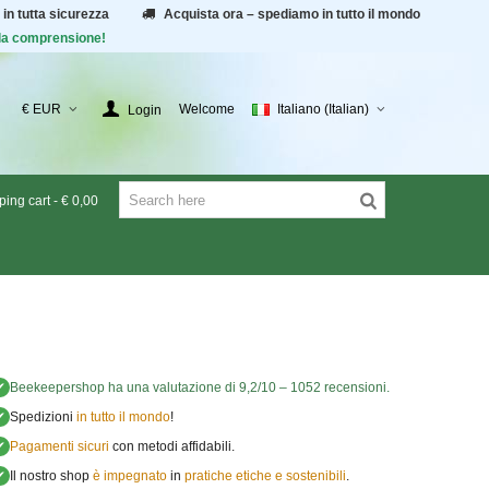
 in tutta sicurezza
Acquista ora – spediamo in tutto il mondo
r la comprensione!
€ EUR
Welcome
Italiano (Italian)
Login
ing cart
-
€ 0,00
✔
Beekeepershop
ha una valutazione di
9,2
/
10
–
1052
recensioni.
✔
Spedizioni
in tutto il mondo
!
✔
Pagamenti sicuri
con metodi affidabili.
✔
Il nostro shop
è impegnato
in
pratiche etiche e sostenibili
.