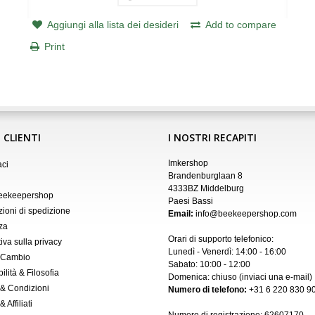
Aggiungi alla lista dei desideri
Add to compare
Print
 CLIENTI
I NOSTRI RECAPITI
Imkershop
aci
Brandenburglaan 8
4333BZ Middelburg
Beekeepershop
Paesi Bassi
zioni di spedizione
Email:
info@beekeepershop.com
za
Orari di supporto telefonico:
iva sulla privacy
Lunedì - Venerdì: 14:00 - 16:00
 Cambio
Sabato: 10:00 - 12:00
ilità & Filosofia
Domenica: chiuso (inviaci una
e-mail
)
 & Condizioni
Numero di telefono:
+31 6 220 830 90
 Affiliati
Numero di registrazione:
62607170