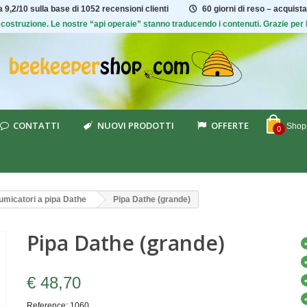
ta
9,2/10
sulla base di 1052 recensioni clienti
60 giorni di reso – acquista
 di costruzione. Le nostre “api operaie” stanno traducendo i contenuti. Grazie pe
CONTATTI
NUOVI PRODOTTI
OFFERTE
Shopp
0
umicatori a pipa Dathe
Pipa Dathe (grande)
Pipa Dathe (grande)
€ 48,70
Reference:
1060