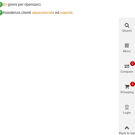
✔
60
giorni per ripensarci.
✔
Assistenza clienti
appassionata
ed
esperta
.
Search
Menu
0
Compare
0
Shopping
cart
Login
Back to top