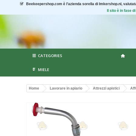
Beekeepershop.com
è l’azienda sorella di Imkershop.nl, valuta
Il sito è in fase
CATEGORIES
MIELE
Home
Lavorare in apiario
Attrezzi apistici
Aff