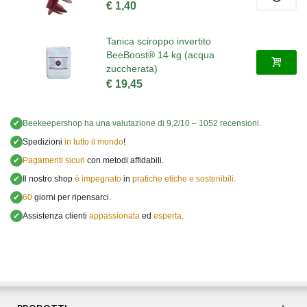
€ 1,40
Tanica sciroppo invertito
BeeBoost® 14 kg (acqua
zuccherata)
€ 19,45
✔
Beekeepershop
ha una valutazione di
9,2
/
10
–
1052
recensioni.
✔
Spedizioni
in tutto il mondo
!
✔
Pagamenti sicuri
con metodi affidabili.
✔
Il nostro shop
è impegnato
in
pratiche etiche e sostenibili
.
✔
60
giorni per ripensarci.
✔
Assistenza clienti
appassionata
ed
esperta
.