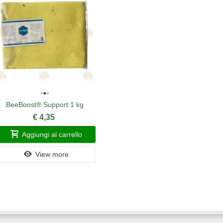
BeeBoost® Support 1 kg
BeeBoost®
€ 4,35
Aggiungi al carrello
Ag
View more