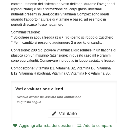
come nutrimento del
sistema nervoso delle api durante l’ovogenesi
(riproduzione) e nella formazione dei corpi grassi invernali. I
nutrienti presenti in BeeBoost® Vitaminen Complex sono ideali
quando l’apporto naturale di vitamine è basso, ad esempio in
periodi di scarso flusso nettarifero.
Somministrazione:
* Sciogliere in acqua fredda (1 g / litro) per lo sciroppo di zucchero.
* Per il candito si possono aggiungere 2 g per kg di candito.
Confezione: 200 g di polvere vitaminica idrosolubile in un flacone di
plastica con un misurino (attenzione: in questo caso ml e grammi
sono equivalenti). Conservare il prodotto in luogo asciutto e fresco.
Composizione: Vitamina B1, Vitamina B2, Vitamina B6, Vitamina
B12, Vitamina H (biotina), Vitamina C, Vitamina PP, Vitamina B5.
Voti e valutazione clienti
Nessun cliente ha lasciato una valutazione
in questa lingua
Valutarlo
Aggiungi alla lista dei desideri
Add to compare