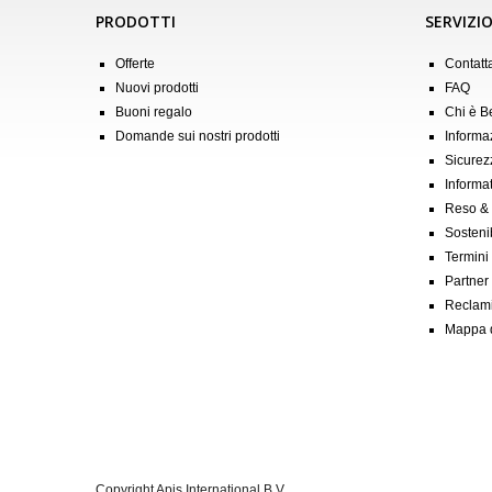
PRODOTTI
SERVIZIO
Offerte
Contatt
Nuovi prodotti
FAQ
Buoni regalo
Chi è 
Domande sui nostri prodotti
Informa
Sicurez
Informat
Reso &
Sostenib
Termini
Partner &
Reclam
Mappa d
Copyright Apis International B.V.