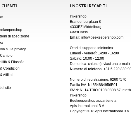
 CLIENTI
I NOSTRI RECAPITI
Imkershop
aci
Brandenburglaan 8
4333BZ Middelburg
Beekeepershop
Paesi Bassi
zioni di spedizione
Email:
info@beekeepershop.com
za
Orari di supporto telefonico:
iva sulla privacy
Lunedì - Venerdì: 14:00 - 16:00
 Cambio
Sabato: 10:00 - 12:00
ilità & Filosofia
Domenica: chiuso (inviaci una
e-mail
)
 & Condizioni
Numero di telefono:
+31 6 220 830 90
 Affiliati
Numero di registrazione:
62607170
i
Partita IVA: NL854884956B01
el sito
IBAN:
NL14 TRIO 0198 0808 67 intest
Imkershop
Beekeepershop appartiene a
Apis International B.V.
Copyright 2018
Apis International B.V.