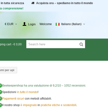
 in tutta sicurezza
Acquista ora – spediamo in tutto il mondo
r la comprensione!
€ EUR
Welcome
Italiano (Italian)
Login
ing cart
-
€ 0,00
mi per api
✔
Beekeepershop
ha una valutazione di
9,2
/
10
–
1052
recensioni.
✔
Spedizioni
in tutto il mondo
!
✔
Pagamenti sicuri
con metodi affidabili.
✔
Il nostro shop
è impegnato
in
pratiche etiche e sostenibili
.