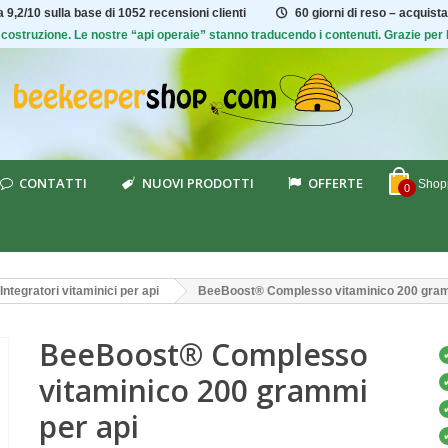
ta
9,2/10
sulla base di 1052 recensioni clienti
60 giorni di reso – acquista
 di costruzione. Le nostre “api operaie” stanno traducendo i contenuti. Grazie pe
CONTATTI
NUOVI PRODOTTI
OFFERTE
Shopp
0
Integratori vitaminici per api
BeeBoost® Complesso vitaminico 200 gram
BeeBoost® Complesso
vitaminico 200 grammi
per api