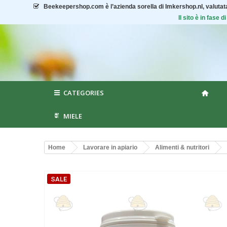
Beekeepershop.com
è l’azienda sorella di Imkershop.nl, valuta
Il sito è in fase
CATEGORIES
MIELE
Home
Lavorare in apiario
Alimenti & nutritori
SALE