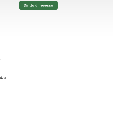
Diritto di recesso
.
ato a