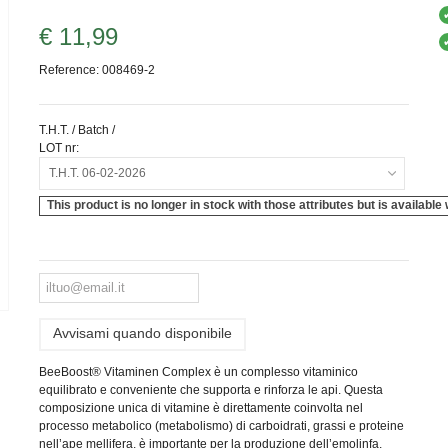
€ 11,99
Reference:
008469-2
T.H.T. / Batch /
LOT nr:
T.H.T. 06-02-2026
This product is no longer in stock with those attributes but is available 
Avvisami quando disponibile
BeeBoost® Vitaminen Complex è un complesso vitaminico
equilibrato e conveniente che supporta e rinforza le api.
Questa
composizione unica di vitamine è direttamente coinvolta nel
processo metabolico (metabolismo) di carboidrati, grassi e proteine
nell’ape mellifera, è importante per la produzione dell’emolinfa,