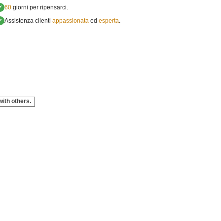
✔
60
giorni per ripensarci.
✔
Assistenza clienti
appassionata
ed
esperta
.
with others.