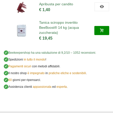
Apribusta per candito
€ 1,40
Tanica sciroppo invertito
BeeBoost® 14 kg (acqua
zuccherata)
€ 19,45
✔
Beekeepershop
ha una valutazione di
9,2
/
10
–
1052
recensioni.
✔
Spedizioni
in tutto il mondo
!
✔
Pagamenti sicuri
con metodi affidabili.
✔
Il nostro shop
è impegnato
in
pratiche etiche e sostenibili
.
✔
60
giorni per ripensarci.
✔
Assistenza clienti
appassionata
ed
esperta
.