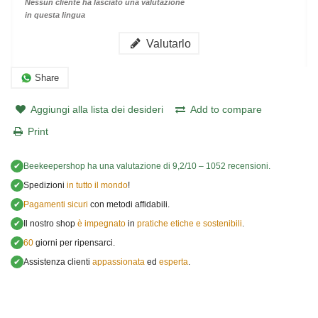
Nessun cliente ha lasciato una valutazione
in questa lingua
Valutarlo
Share
Aggiungi alla lista dei desideri
Add to compare
Print
✔
Beekeepershop
ha una valutazione di
9,2
/
10
–
1052
recensioni.
✔
Spedizioni
in tutto il mondo
!
✔
Pagamenti sicuri
con metodi affidabili.
✔
Il nostro shop
è impegnato
in
pratiche etiche e sostenibili
.
✔
60
giorni per ripensarci.
✔
Assistenza clienti
appassionata
ed
esperta
.