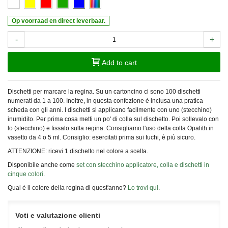
Op voorraad en direct leverbaar.
-
+
Add to cart
Dischetti per marcare la regina. Su un cartoncino ci sono 100 dischetti
numerati da 1 a 100. Inoltre, in questa confezione è inclusa una pratica
scheda con gli anni. I dischetti si applicano facilmente con uno (stecchino)
inumidito. Per prima cosa metti un po' di colla sul dischetto. Poi sollevalo con
lo (stecchino) e fissalo sulla regina. Consigliamo l'uso della colla Opalith in
vasetto da 4 o 5 ml. Consiglio: esercitati prima sui fuchi, è più sicuro.
ATTENZIONE: ricevi 1 dischetto nel colore a scelta.
Disponibile anche come
set con stecchino applicatore, colla e dischetti in
cinque colori
.
Qual è il colore della regina di quest'anno?
Lo trovi qui
.
Voti e valutazione clienti