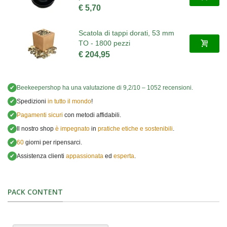
€ 5,70
Scatola di tappi dorati, 53 mm
TO - 1800 pezzi
€ 204,95
✔
Beekeepershop
ha una valutazione di
9,2
/
10
–
1052
recensioni.
✔
Spedizioni
in tutto il mondo
!
✔
Pagamenti sicuri
con metodi affidabili.
✔
Il nostro shop
è impegnato
in
pratiche etiche e sostenibili
.
✔
60
giorni per ripensarci.
✔
Assistenza clienti
appassionata
ed
esperta
.
PACK CONTENT