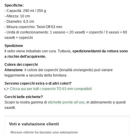
Specifiche:
- Capacità: 290 ml / 350 g
- Altezza: 10 cm
- Diametro: 6,5 cm
- Misura coperchio: Twist-Off 63 mm
- Unità di confezionamento: 1 vassoio = 20 vasetti + coperchi / 3 vassoi = 60
vasetti + coperchi
Spedizione
Il vetro viene imballato con cura. Tuttavia,
spedizione/danni da rottura sono
a rischio dell’acquirente.
Colore dei coperchi
Attenzione
: il colore dei coperchi (tonalità oro/argento) può variare
leggermente a seconda della fornitura.
Servono coperchi extra o di altri colori?
👉
Clicca qui per tutti i coperchi TO 63 mm compatibili
Cerchi belle etichette?
Scopri la nostra gamma di
etichette pronte all’uso
, in abbinamento a questi
vasetti.
Voti e valutazione clienti
Nessun cliente ha lasciato una valutazione