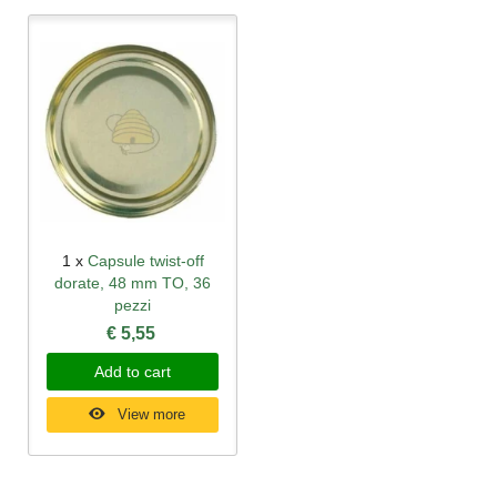
1 x
Capsule twist-off
dorate, 48 mm TO, 36
pezzi
€ 5,55
Add to cart
View more