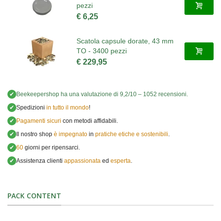
pezzi
€ 6,25
Scatola capsule dorate, 43 mm
TO - 3400 pezzi
€ 229,95
✔
Beekeepershop
ha una valutazione di
9,2
/
10
–
1052
recensioni.
✔
Spedizioni
in tutto il mondo
!
✔
Pagamenti sicuri
con metodi affidabili.
✔
Il nostro shop
è impegnato
in
pratiche etiche e sostenibili
.
✔
60
giorni per ripensarci.
✔
Assistenza clienti
appassionata
ed
esperta
.
PACK CONTENT