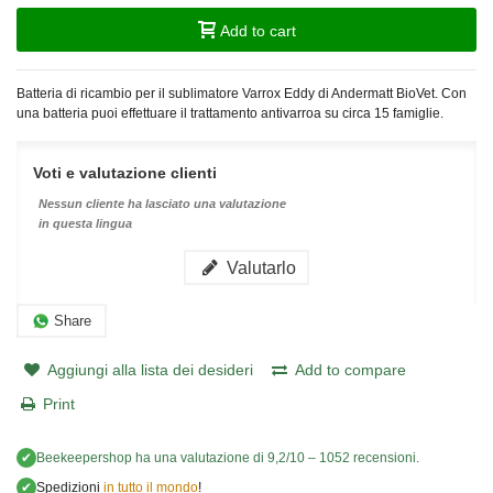
Add to cart
Batteria di ricambio per il sublimatore Varrox Eddy di Andermatt BioVet. Con
una batteria puoi effettuare il trattamento antivarroa su circa 15 famiglie.
Voti e valutazione clienti
Nessun cliente ha lasciato una valutazione
in questa lingua
Valutarlo
Share
Aggiungi alla lista dei desideri
Add to compare
Print
✔
Beekeepershop
ha una valutazione di
9,2
/
10
–
1052
recensioni.
✔
Spedizioni
in tutto il mondo
!