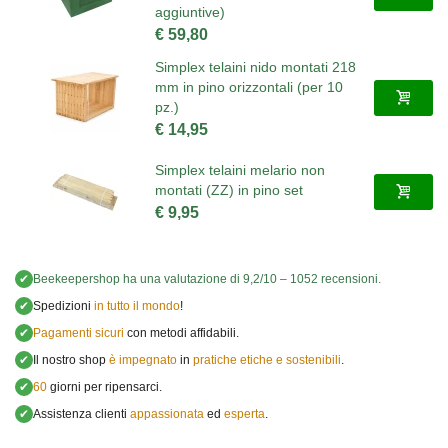
aggiuntive)
€ 59,80
Simplex telaini nido montati 218
mm in pino orizzontali (per 10
pz.)
€ 14,95
Simplex telaini melario non
montati (ZZ) in pino set
€ 9,95
✔
Beekeepershop
ha una valutazione di
9,2
/
10
–
1052
recensioni.
✔
Spedizioni
in tutto il mondo
!
✔
Pagamenti sicuri
con metodi affidabili.
✔
Il nostro shop
è impegnato
in
pratiche etiche e sostenibili
.
✔
60
giorni per ripensarci.
✔
Assistenza clienti
appassionata
ed
esperta
.