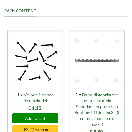
PACK CONTENT
1 x
Viti per 2 strisce
2 x
Barra distanziatrice
distanziatrici
per telaini arnia
Spaarkast in polistirolo
€ 1,15
BeeFun® 11 telaini 39,8
Add to cart
cm in alluminio (al
pezzo)
View more
€ 0,80