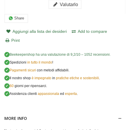
Valutarlo
Share
Aggiungi alla lista dei desideri
Add to compare
Print
✔
Beekeepershop
ha una valutazione di
9,2
/
10
–
1052
recensioni.
✔
Spedizioni
in tutto il mondo
!
✔
Pagamenti sicuri
con metodi affidabili.
✔
Il nostro shop
è impegnato
in
pratiche etiche e sostenibili
.
✔
60
giorni per ripensarci.
✔
Assistenza clienti
appassionata
ed
esperta
.
MORE INFO