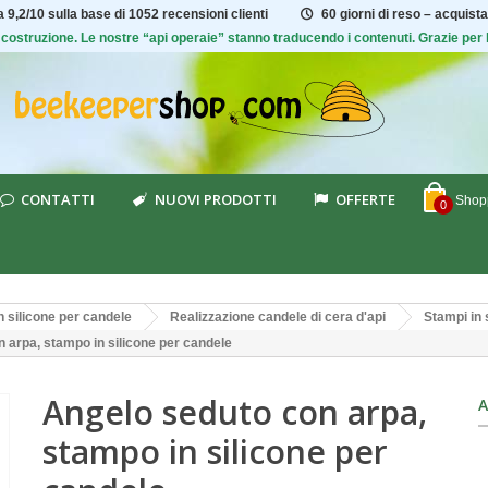
ta
9,2/10
sulla base di 1052 recensioni clienti
60 giorni di reso – acquista
 di costruzione. Le nostre “api operaie” stanno traducendo i contenuti. Grazie pe
CONTATTI
NUOVI PRODOTTI
OFFERTE
Shopp
0
n silicone per candele
Realizzazione candele di cera d'api
Stampi in 
 arpa, stampo in silicone per candele
Angelo seduto con arpa,
A
stampo in silicone per