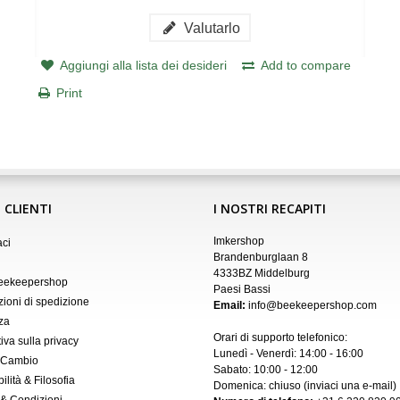
Valutarlo
Aggiungi alla lista dei desideri
Add to compare
Print
 CLIENTI
I NOSTRI RECAPITI
Imkershop
aci
Brandenburglaan 8
4333BZ Middelburg
Beekeepershop
Paesi Bassi
zioni di spedizione
Email:
info@beekeepershop.com
za
Orari di supporto telefonico:
iva sulla privacy
Lunedì - Venerdì: 14:00 - 16:00
 Cambio
Sabato: 10:00 - 12:00
ilità & Filosofia
Domenica: chiuso (inviaci una
e-mail
)
 & Condizioni