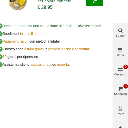
per colare candele
€ 39,95
✔
Beekeepershop
ha una valutazione di
9,2
/
10
–
1052
recensioni.
✔
Spedizioni
in tutto il mondo
!
Search
✔
Pagamenti sicuri
con metodi affidabili.
✔
Il nostro shop
è impegnato
in
pratiche etiche e sostenibili
.
Menu
✔
60
giorni per ripensarci.
✔
Assistenza clienti
appassionata
ed
esperta
.
0
Compare
0
Shopping
cart
Login