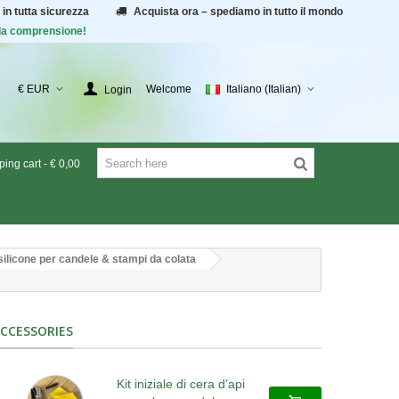
 in tutta sicurezza
Acquista ora – spediamo in tutto il mondo
r la comprensione!
€ EUR
Welcome
Italiano (Italian)
Login
ing cart
-
€ 0,00
silicone per candele & stampi da colata
CCESSORIES
Kit iniziale di cera d’api