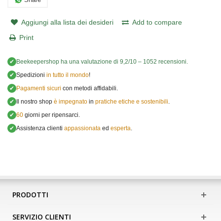
Aggiungi alla lista dei desideri
Add to compare
Print
✔
Beekeepershop
ha una valutazione di
9,2
/
10
–
1052
recensioni.
✔
Spedizioni
in tutto il mondo
!
✔
Pagamenti sicuri
con metodi affidabili.
✔
Il nostro shop
è impegnato
in
pratiche etiche e sostenibili
.
✔
60
giorni per ripensarci.
✔
Assistenza clienti
appassionata
ed
esperta
.
PRODOTTI
SERVIZIO CLIENTI