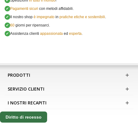
✔
Spedizioni
in tutto il mondo
!
✔
Pagamenti sicuri
con metodi affidabili.
✔
Il nostro shop
è impegnato
in
pratiche etiche e sostenibili
.
✔
60
giorni per ripensarci.
✔
Assistenza clienti
appassionata
ed
esperta
.
PRODOTTI
SERVIZIO CLIENTI
I NOSTRI RECAPITI
Diritto di recesso