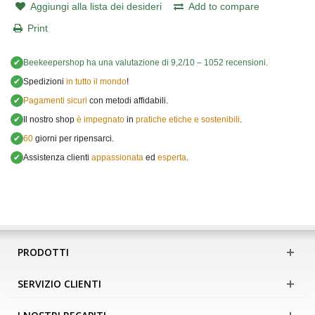
Aggiungi alla lista dei desideri
Add to compare
Print
✔
Beekeepershop
ha una valutazione di
9,2
/
10
–
1052
recensioni.
✔
Spedizioni
in tutto il mondo
!
✔
Pagamenti sicuri
con metodi affidabili.
✔
Il nostro shop
è impegnato
in
pratiche etiche e sostenibili
.
✔
60
giorni per ripensarci.
✔
Assistenza clienti
appassionata
ed
esperta
.
PRODOTTI
SERVIZIO CLIENTI