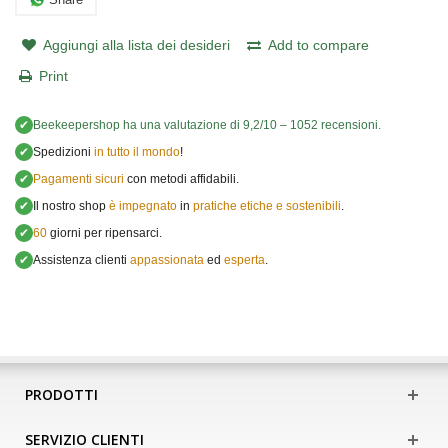
Aggiungi alla lista dei desideri
Add to compare
Print
✔
Beekeepershop
ha una valutazione di
9,2
/
10
–
1052
recensioni.
✔
Spedizioni
in tutto il mondo
!
✔
Pagamenti sicuri
con metodi affidabili.
✔
Il nostro shop
è impegnato
in
pratiche etiche e sostenibili
.
✔
60
giorni per ripensarci.
✔
Assistenza clienti
appassionata
ed
esperta
.
PRODOTTI
SERVIZIO CLIENTI