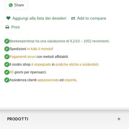
Share
Aggiungi alla lista dei desideri
Add to compare
Print
✔
Beekeepershop
ha una valutazione di
9,2
/
10
–
1052
recensioni.
✔
Spedizioni
in tutto il mondo
!
✔
Pagamenti sicuri
con metodi affidabili.
✔
Il nostro shop
è impegnato
in
pratiche etiche e sostenibili
.
✔
60
giorni per ripensarci.
✔
Assistenza clienti
appassionata
ed
esperta
.
PRODOTTI