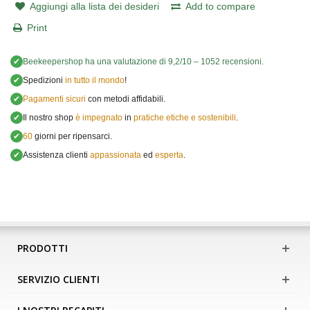
Aggiungi alla lista dei desideri
Add to compare
Print
✔
Beekeepershop
ha una valutazione di
9,2
/
10
–
1052
recensioni.
✔
Spedizioni
in tutto il mondo
!
✔
Pagamenti sicuri
con metodi affidabili.
✔
Il nostro shop
è impegnato
in
pratiche etiche e sostenibili
.
✔
60
giorni per ripensarci.
✔
Assistenza clienti
appassionata
ed
esperta
.
PRODOTTI
SERVIZIO CLIENTI