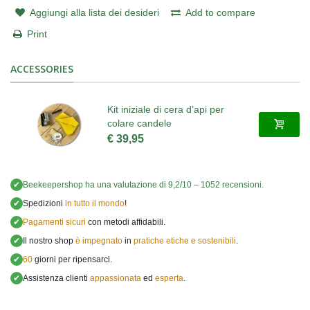
Aggiungi alla lista dei desideri
Add to compare
Print
ACCESSORIES
Kit iniziale di cera d’api per
colare candele
€ 39,95
✔
Beekeepershop
ha una valutazione di
9,2
/
10
–
1052
recensioni.
✔
Spedizioni
in tutto il mondo
!
✔
Pagamenti sicuri
con metodi affidabili.
✔
Il nostro shop
è impegnato
in
pratiche etiche e sostenibili
.
✔
60
giorni per ripensarci.
✔
Assistenza clienti
appassionata
ed
esperta
.