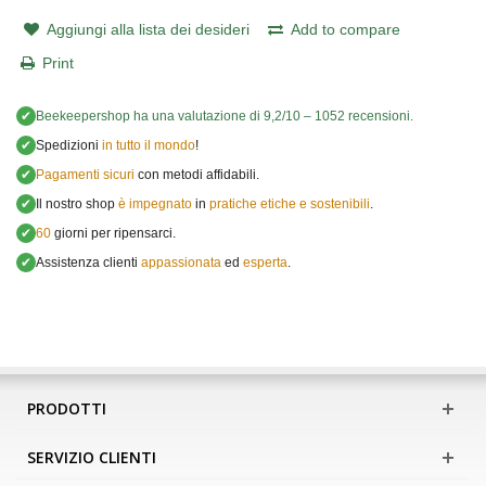
Aggiungi alla lista dei desideri
Add to compare
Print
✔
Beekeepershop
ha una valutazione di
9,2
/
10
–
1052
recensioni.
✔
Spedizioni
in tutto il mondo
!
✔
Pagamenti sicuri
con metodi affidabili.
✔
Il nostro shop
è impegnato
in
pratiche etiche e sostenibili
.
✔
60
giorni per ripensarci.
✔
Assistenza clienti
appassionata
ed
esperta
.
PRODOTTI
SERVIZIO CLIENTI