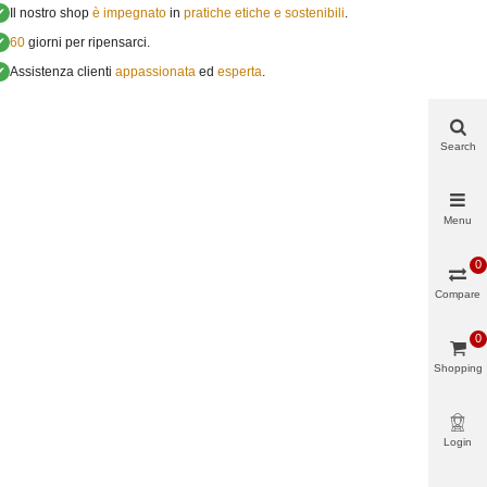
✔
Il nostro shop
è impegnato
in
pratiche etiche e sostenibili
.
✔
60
giorni per ripensarci.
✔
Assistenza clienti
appassionata
ed
esperta
.
Search
Menu
0
Compare
0
Shopping
cart
Login