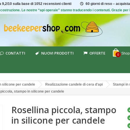
ta
9,2/10
sulla base di 1052 recensioni clienti
60 giorni di reso – acquista
 di costruzione. Le nostre “api operaie” stanno traducendo i contenuti. Grazie pe
CONTATTI
NUOVI PRODOTTI
OFFERTE
Shopp
0
n silicone per candele
Realizzazione candele di cera d'api
Stampi in 
 piccola, stampo in silicone per candele
Rosellina piccola, stampo
in silicone per candele