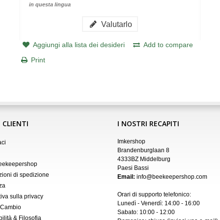
in questa lingua
Valutarlo
Aggiungi alla lista dei desideri
Add to compare
Print
 CLIENTI
I NOSTRI RECAPITI
Imkershop
aci
Brandenburglaan 8
4333BZ Middelburg
Beekeepershop
Paesi Bassi
zioni di spedizione
Email:
info@beekeepershop.com
za
Orari di supporto telefonico:
iva sulla privacy
Lunedì - Venerdì: 14:00 - 16:00
 Cambio
Sabato: 10:00 - 12:00
ilità & Filosofia