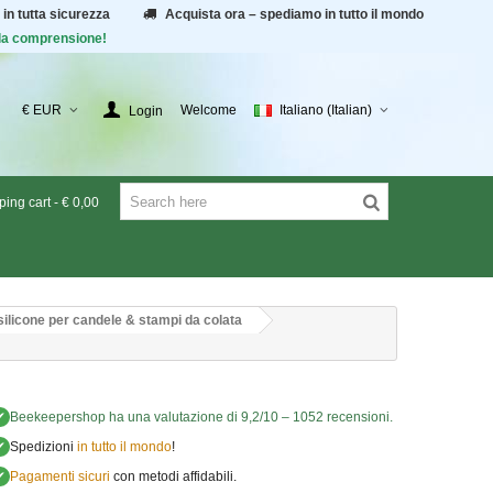
 in tutta sicurezza
Acquista ora – spediamo in tutto il mondo
r la comprensione!
€ EUR
Welcome
Italiano (Italian)
Login
ing cart
-
€ 0,00
silicone per candele & stampi da colata
✔
Beekeepershop
ha una valutazione di
9,2
/
10
–
1052
recensioni.
✔
Spedizioni
in tutto il mondo
!
✔
Pagamenti sicuri
con metodi affidabili.