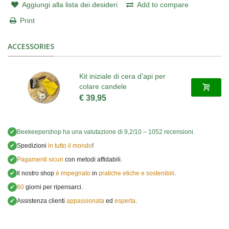
Aggiungi alla lista dei desideri
Add to compare
Print
ACCESSORIES
Kit iniziale di cera d’api per
colare candele
€ 39,95
✔
Beekeepershop
ha una valutazione di
9,2
/
10
–
1052
recensioni.
✔
Spedizioni
in tutto il mondo
!
✔
Pagamenti sicuri
con metodi affidabili.
✔
Il nostro shop
è impegnato
in
pratiche etiche e sostenibili
.
✔
60
giorni per ripensarci.
✔
Assistenza clienti
appassionata
ed
esperta
.