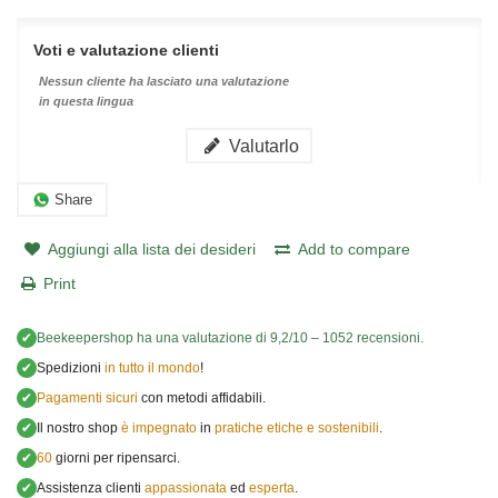
Voti e valutazione clienti
Nessun cliente ha lasciato una valutazione
in questa lingua
Valutarlo
Share
Aggiungi alla lista dei desideri
Add to compare
Print
✔
Beekeepershop
ha una valutazione di
9,2
/
10
–
1052
recensioni.
✔
Spedizioni
in tutto il mondo
!
✔
Pagamenti sicuri
con metodi affidabili.
✔
Il nostro shop
è impegnato
in
pratiche etiche e sostenibili
.
✔
60
giorni per ripensarci.
✔
Assistenza clienti
appassionata
ed
esperta
.