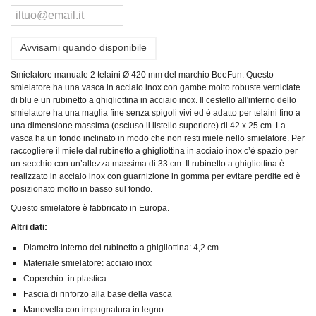
Avvisami quando disponibile
Smielatore manuale 2 telaini Ø 420 mm del marchio BeeFun. Questo
smielatore ha una vasca in acciaio inox con gambe molto robuste verniciate
di blu e un rubinetto a ghigliottina in acciaio inox. Il cestello all'interno dello
smielatore ha una maglia fine senza spigoli vivi ed è adatto per telaini fino a
una dimensione massima (escluso il listello superiore) di 42 x 25 cm. La
vasca ha un fondo inclinato in modo che non resti miele nello smielatore. Per
raccogliere il miele dal rubinetto a ghigliottina in acciaio inox c’è spazio per
un secchio con un’altezza massima di 33 cm. Il rubinetto a ghigliottina è
realizzato in acciaio inox con guarnizione in gomma per evitare perdite ed è
posizionato molto in basso sul fondo.
Questo smielatore è fabbricato in Europa.
Altri dati:
Diametro interno del rubinetto a ghigliottina: 4,2 cm
Materiale smielatore: acciaio inox
Coperchio: in plastica
Fascia di rinforzo alla base della vasca
Manovella con impugnatura in legno