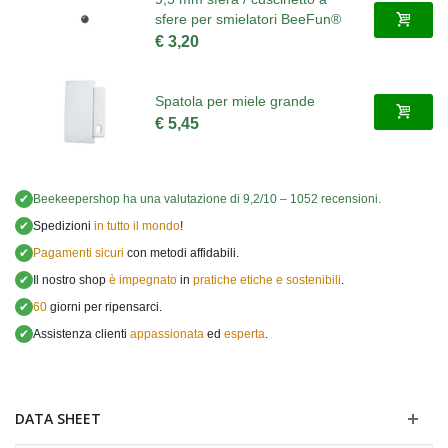
sfere per smielatori BeeFun®
€ 3,20
Spatola per miele grande
€ 5,45
✔
Beekeepershop
ha una valutazione di
9,2
/
10
–
1052
recensioni.
✔
Spedizioni
in tutto il mondo
!
✔
Pagamenti sicuri
con metodi affidabili.
✔
Il nostro shop
è impegnato
in
pratiche etiche e sostenibili
.
✔
60
giorni per ripensarci.
✔
Assistenza clienti
appassionata
ed
esperta
.
DATA SHEET