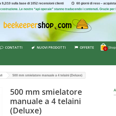
ta
9,2/10
sulla base di 1052 recensioni clienti
60 giorni di reso – acquista
 di costruzione. Le nostre “api operaie” stanno traducendo i contenuti. Grazie pe
CONTATTI
NUOVI PRODOTTI
OFFERTE
Shopp
0
li
500 mm smielatore manuale a 4 telaini (Deluxe)
500 mm smielatore
A
manuale a 4 telaini
(Deluxe)