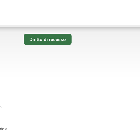
Diritto di recesso
.
ato a