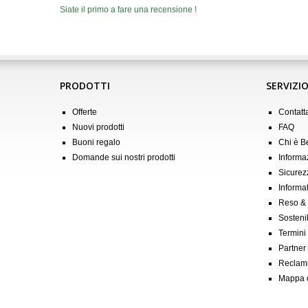
Siate il primo a fare una recensione !
PRODOTTI
SERVIZIO
Offerte
Contatt
Nuovi prodotti
FAQ
Buoni regalo
Chi è 
Domande sui nostri prodotti
Informa
Sicurez
Informat
Reso &
Sostenib
Termini
Partner &
Reclam
Mappa d