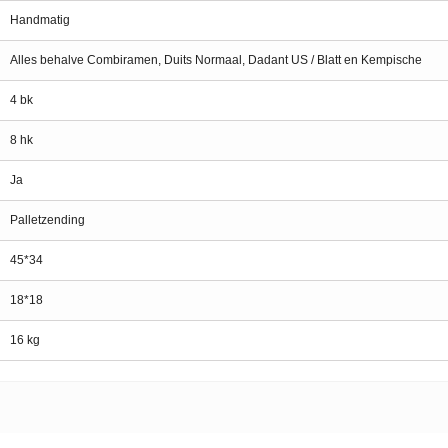
Handmatig
Alles behalve Combiramen, Duits Normaal, Dadant US / Blatt en Kempische
4 bk
8 hk
Ja
Palletzending
45*34
18*18
16 kg