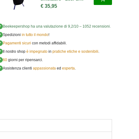
€ 35,95
✔
Beekeepershop
ha una valutazione di
9,2
/
10
–
1052
recensioni.
✔
Spedizioni
in tutto il mondo
!
✔
Pagamenti sicuri
con metodi affidabili.
✔
Il nostro shop
è impegnato
in
pratiche etiche e sostenibili
.
✔
60
giorni per ripensarci.
✔
Assistenza clienti
appassionata
ed
esperta
.