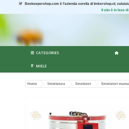
Beekeepershop.com
è l’azienda sorella di Imkershop.nl, valuta
Il sito è in fase
CATEGORIES
MIELE
Home
Smielatura
Smelatori
Smielatori manua