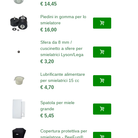
€ 14,45
Piedini in gomma per lo
smielatore
€ 16,00
Sfera da 8 mm /
cuscinetto a sfere per
smielatrici Lyson/Lega
€ 3,20
Lubrificante alimentare
per smielatrici 15 cc
€ 4,70
Spatola per miele
grande
€ 5,45
Copertura protettiva per
smielatore - BeeFun®