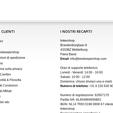
 CLIENTI
I NOSTRI RECAPITI
Imkershop
aci
Brandenburglaan 8
4333BZ Middelburg
Beekeepershop
Paesi Bassi
zioni di spedizione
Email:
info@beekeepershop.com
za
Orari di supporto telefonico:
iva sulla privacy
Lunedì - Venerdì: 14:00 - 16:00
 Cambio
Sabato: 10:00 - 12:00
ilità & Filosofia
Domenica: chiuso (inviaci una
e-mail
)
 & Condizioni
Numero di telefono:
+31 6 220 830 90
 Affiliati
Numero di registrazione:
62607170
i
Partita IVA: NL854884956B01
el sito
IBAN:
NL14 TRIO 0198 0808 67 intest
Imkershop