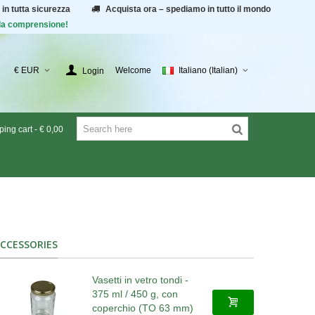
 in tutta sicurezza
Acquista ora – spediamo in tutto il mondo
r la comprensione!
€ EUR
Welcome
Italiano (Italian)
Login
ing cart
-
€ 0,00
CCESSORIES
Vasetti in vetro tondi -
375 ml / 450 g, con
coperchio (TO 63 mm)