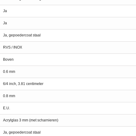
Ja
Ja
Ja, gepoedercoat staal
RVS / INOX
Boven
0.6 mm
6/4 inch, 3.81 centimeter
0.8 mm
E.U.
Acrylglas 3 mm (met scharnieren)
Ja, gepoedercoat staal