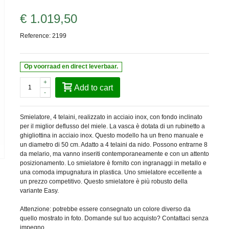
€ 1.019,50
Reference:
2199
Op voorraad en direct leverbaar.
+
Add to cart
-
Smielatore, 4 telaini, realizzato in acciaio inox, con fondo inclinato
per il miglior deflusso del miele. La vasca è dotata di un rubinetto a
ghigliottina in acciaio inox. Questo modello ha un freno manuale e
un diametro di 50 cm. Adatto a 4 telaini da nido. Possono entrarne 8
da melario, ma vanno inseriti contemporaneamente e con un attento
posizionamento. Lo smielatore è fornito con ingranaggi in metallo e
una comoda impugnatura in plastica. Uno smielatore eccellente a
un prezzo competitivo. Questo smielatore è più robusto della
variante Easy.
Attenzione: potrebbe essere consegnato un colore diverso da
quello mostrato in foto. Domande sul tuo acquisto? Contattaci senza
impegno.