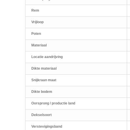
Rem
Vrijloop
Poten
Materiaal
Locatie aandrijving
Dikte materiaal
Snijkraan maat
Dikte bodem
Oorsprong / productie land
Dekselsoort
Verstevigingsband