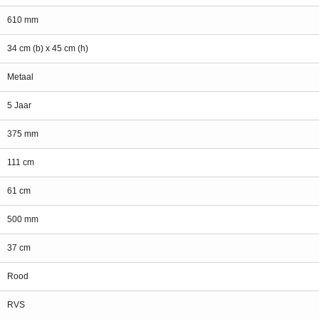
610 mm
34 cm (b) x 45 cm (h)
Metaal
5 Jaar
375 mm
111 cm
61 cm
500 mm
37 cm
Rood
RVS