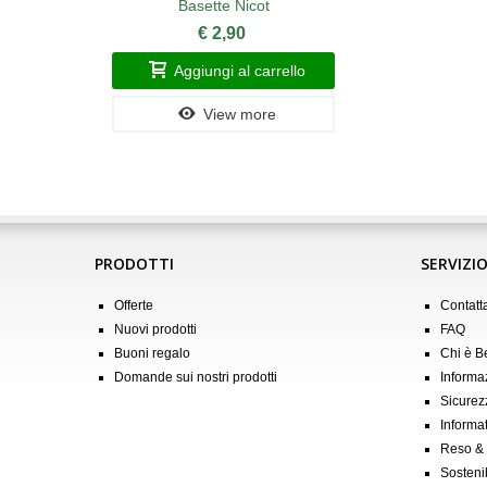
Basette Nicot
€ 2,90
Aggiungi al carrello
View more
PRODOTTI
SERVIZIO
Offerte
Contatt
Nuovi prodotti
FAQ
Buoni regalo
Chi è 
Domande sui nostri prodotti
Informa
Sicurez
Informat
Reso &
Sostenib