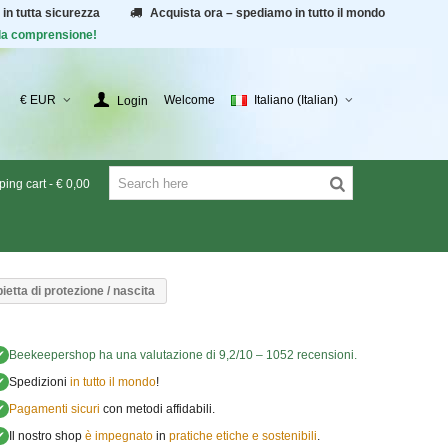
 in tutta sicurezza
Acquista ora – spediamo in tutto il mondo
r la comprensione!
€ EUR
Welcome
Italiano (Italian)
Login
ing cart
-
€ 0,00
ietta di protezione / nascita
✔
Beekeepershop
ha una valutazione di
9,2
/
10
–
1052
recensioni.
✔
Spedizioni
in tutto il mondo
!
✔
Pagamenti sicuri
con metodi affidabili.
✔
Il nostro shop
è impegnato
in
pratiche etiche e sostenibili
.