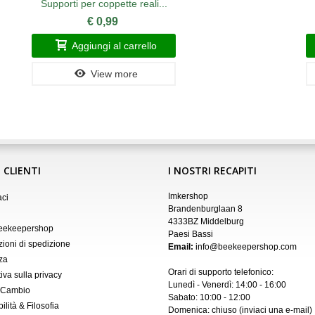
Supporti per coppette reali...
€ 0,99
Aggiungi al carrello
View more
 CLIENTI
I NOSTRI RECAPITI
Imkershop
aci
Brandenburglaan 8
4333BZ Middelburg
Beekeepershop
Paesi Bassi
zioni di spedizione
Email:
info@beekeepershop.com
za
Orari di supporto telefonico:
iva sulla privacy
Lunedì - Venerdì: 14:00 - 16:00
 Cambio
Sabato: 10:00 - 12:00
ilità & Filosofia
Domenica: chiuso (inviaci una
e-mail
)