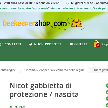
ta
9,2/10
sulla base di 1052 recensioni clienti
60 giorni di reso – acquista
 di costruzione. Le nostre “api operaie” stanno traducendo i contenuti. Grazie pe
CONTATTI
NUOVI PRODOTTI
OFFERTE
Shopp
0
ento regine
Sistema Nicot per l'allevamento delle regine
Nicot gabb
Nicot gabbietta di
protezione / nascita