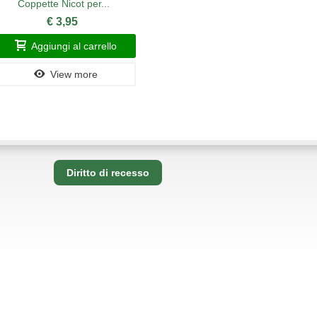
Coppette Nicot per...
Candito
€ 3,95
Aggiungi al carrello
Ag
View more
Diritto di recesso