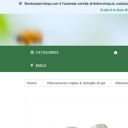
Beekeepershop.com
è l’azienda sorella di Imkershop.nl, valuta
Il sito è in fase
CATEGORIES
MIELE
Home
Allevamento regine & famiglie di api
Allevam