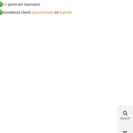
✔
60
giorni per ripensarci.
✔
Assistenza clienti
appassionata
ed
esperta
.
Search