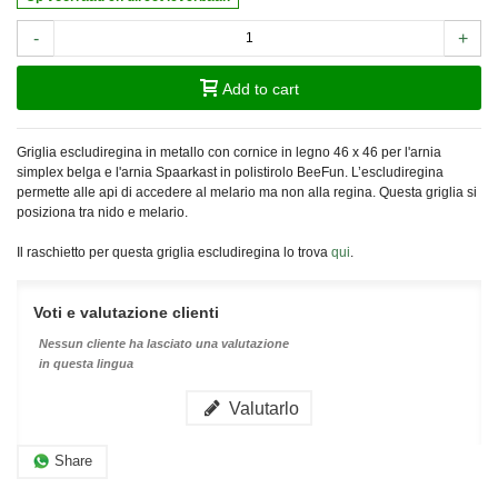
-
+
Add to cart
Griglia escludiregina in metallo con cornice in legno 46 x 46 per l'arnia
simplex belga e l'arnia Spaarkast in polistirolo BeeFun
.
L’escludiregina
permette alle api di accedere al melario ma non alla regina. Questa griglia si
posiziona tra nido e melario.
Il raschietto per questa griglia escludiregina lo trova
qui
.
Voti e valutazione clienti
Nessun cliente ha lasciato una valutazione
in questa lingua
Valutarlo
Share