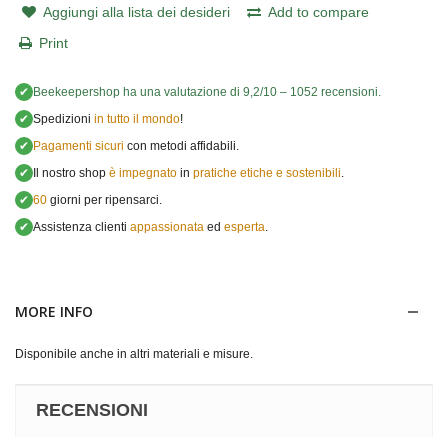
Aggiungi alla lista dei desideri
Add to compare
Print
✔
Beekeepershop
ha una valutazione di
9,2
/
10
–
1052
recensioni.
✔
Spedizioni
in tutto il mondo
!
✔
Pagamenti sicuri
con metodi affidabili.
✔
Il nostro shop
è impegnato
in
pratiche etiche e sostenibili
.
✔
60
giorni per ripensarci.
✔
Assistenza clienti
appassionata
ed
esperta
.
MORE INFO
Disponibile anche in altri materiali e misure.
RECENSIONI