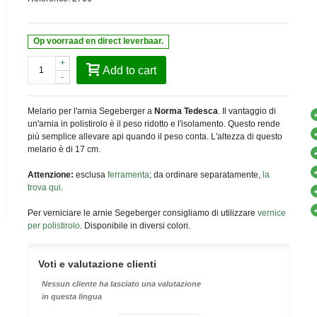
Op voorraad en direct leverbaar.
+
Add to cart
-
Melario per l'arnia Segeberger a
Norma Tedesca
. Il vantaggio di
un'arnia in polistirolo è il peso ridotto e l'isolamento. Questo rende
più semplice allevare api quando il peso conta. L'altezza di questo
melario è di 17 cm.
Attenzione:
esclusa
ferramenta
; da ordinare separatamente,
la
trova qui
.
Per verniciare le arnie Segeberger consigliamo di utilizzare
vernice
per polistirolo
. Disponibile in diversi colori.
Voti e valutazione clienti
Nessun cliente ha lasciato una valutazione
in questa lingua