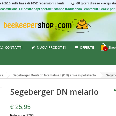
ta
9,2/10
sulla base di 1052 recensioni clienti
60 giorni di reso – acquista
 di costruzione. Le nostre “api operaie” stanno traducendo i contenuti. Grazie pe
CONTATTI
NUOVI PRODOTTI
OFFERTE
Shopp
0
ica
Segeberger Deutsch Normalmaß (DN) arnie in polistirolo
Segebe
Segeberger DN melario
A
€ 25,95
Reference:
2706