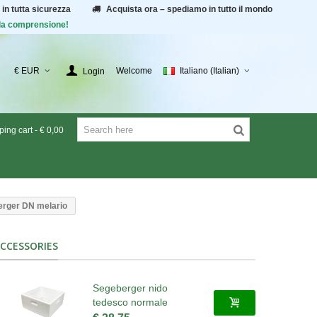
 in tutta sicurezza
Acquista ora – spediamo in tutto il mondo
r la comprensione!
€ EUR
Welcome
Italiano (Italian)
Login
ing cart
-
€ 0,00
rger DN melario
CCESSORIES
Segeberger nido
tedesco normale