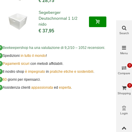
€ 28,75
Segeberger
Deutschnormal 1 1/2
nido
€ 37,95
Search
✔
Beekeepershop
ha una valutazione di
9,2
/
10
–
1052
recensioni.
Menu
✔
Spedizioni
in tutto il mondo
!
✔
Pagamenti sicuri
con metodi affidabili.
0
✔
Il nostro shop
è impegnato
in
pratiche etiche e sostenibili
.
Compare
✔
60
giorni per ripensarci.
0
✔
Assistenza clienti
appassionata
ed
esperta
.
Shopping
cart
Login