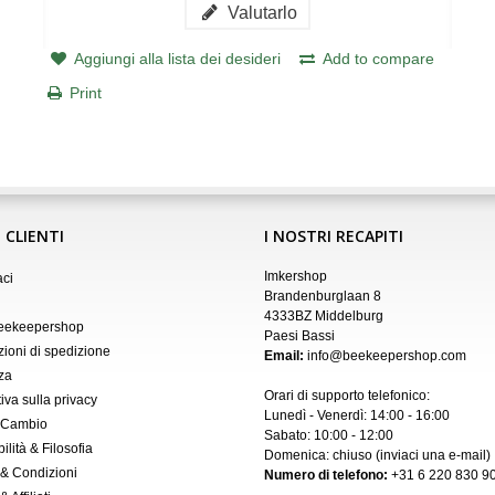
Valutarlo
Aggiungi alla lista dei desideri
Add to compare
Print
 CLIENTI
I NOSTRI RECAPITI
Imkershop
aci
Brandenburglaan 8
4333BZ Middelburg
Beekeepershop
Paesi Bassi
zioni di spedizione
Email:
info@beekeepershop.com
za
Orari di supporto telefonico:
iva sulla privacy
Lunedì - Venerdì: 14:00 - 16:00
 Cambio
Sabato: 10:00 - 12:00
ilità & Filosofia
Domenica: chiuso (inviaci una
e-mail
)
 & Condizioni
Numero di telefono:
+31 6 220 830 90