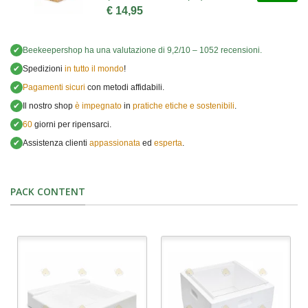
€ 14,95
✔
Beekeepershop
ha una valutazione di
9,2
/
10
–
1052
recensioni.
✔
Spedizioni
in tutto il mondo
!
✔
Pagamenti sicuri
con metodi affidabili.
✔
Il nostro shop
è impegnato
in
pratiche etiche e sostenibili
.
✔
60
giorni per ripensarci.
✔
Assistenza clienti
appassionata
ed
esperta
.
PACK CONTENT