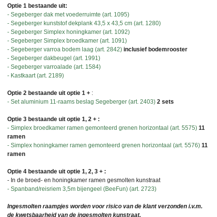
Optie 1 bestaande uit:
- Segeberger dak met voederruimte (art. 1095)
- Segeberger kunststof dekplank 43,5 x 43,5 cm (art. 1280)
- Segeberger Simplex honingkamer (art. 1092)
- Segeberger Simplex broedkamer (art. 1091)
- Segeberger varroa bodem laag (art. 2842)
inclusief bodemrooster
- Segeberger dakbeugel (art. 1991)
- Segeberger varroalade (art. 1584)
- Kastkaart (art. 2189)
Optie 2 bestaande uit optie 1 +
:
- Set aluminium 11-raams beslag Segeberger (art. 2403)
2 sets
Optie 3 bestaande uit optie 1, 2 + :
- Simplex broedkamer ramen gemonteerd grenen horizontaal (art. 5575)
11
ramen
- Simplex honingkamer ramen gemonteerd grenen horizontaal (art. 5576)
11
ramen
Optie 4 bestaande uit optie 1, 2, 3 + :
- In de broed- en honingkamer ramen gesmolten kunstraat
- Spanband/reisriem 3,5m bijengeel (BeeFun) (art. 2723)
Ingesmolten raampjes worden voor risico van de klant verzonden i.v.m.
de kwetsbaarheid van de ingesmolten kunstraat.