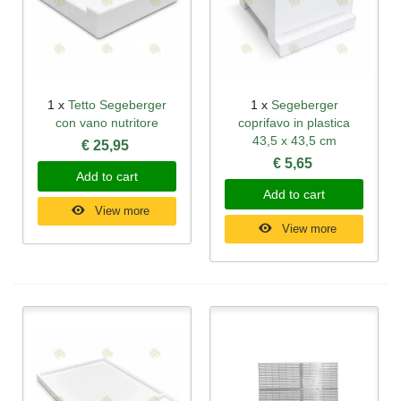
1 x
Tetto Segeberger
1 x
Segeberger
con vano nutritore
coprifavo in plastica
43,5 x 43,5 cm
€ 25,95
€ 5,65
Add to cart
Add to cart
View more
View more