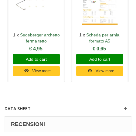
1 x
Segeberger archetto
1 x
Scheda per arnia,
ferma tetto
formato A5
€ 4,95
€ 0,65
Add to cart
Add to cart
View more
View more
DATA SHEET
RECENSIONI