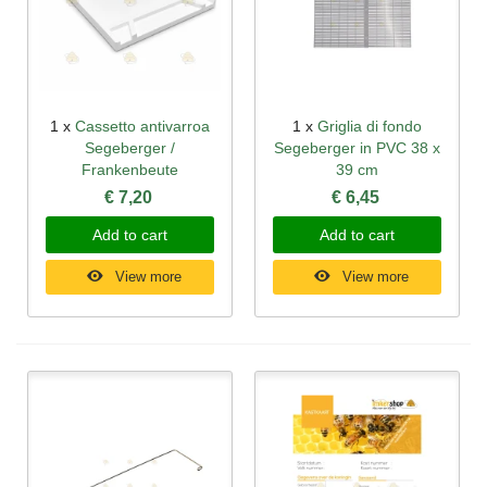
1 x
Cassetto antivarroa
1 x
Griglia di fondo
Segeberger /
Segeberger in PVC 38 x
Frankenbeute
39 cm
€ 7,20
€ 6,45
Add to cart
Add to cart
View more
View more