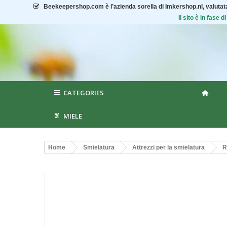
Beekeepershop.com
è l’azienda sorella di Imkershop.nl, valuta
Il sito è in fase
CATEGORIES
MIELE
Home
Smielatura
Attrezzi per la smielatura
R