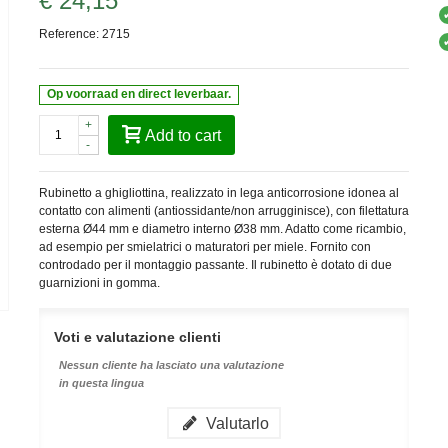
€ 24,15
Reference:
2715
Op voorraad en direct leverbaar.
+
Add to cart
-
Rubinetto a ghigliottina, realizzato in lega anticorrosione idonea al
contatto con alimenti (antiossidante/non arrugginisce), con filettatura
esterna Ø44 mm e diametro interno Ø38 mm. Adatto come ricambio,
ad esempio per smielatrici o maturatori per miele. Fornito con
controdado per il montaggio passante. Il rubinetto è dotato di due
guarnizioni in gomma.
Voti e valutazione clienti
Nessun cliente ha lasciato una valutazione
in questa lingua
Valutarlo