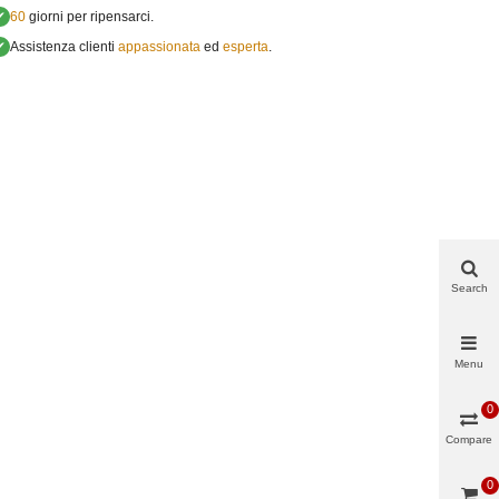
✔
60
giorni per ripensarci.
✔
Assistenza clienti
appassionata
ed
esperta
.
Search
Menu
0
Compare
0