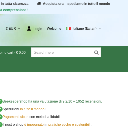
 in tutta sicurezza
Acquista ora – spediamo in tutto il mondo
r la comprensione!
€ EUR
Welcome
Italiano (Italian)
Login
ing cart
-
€ 0,00
✔
Beekeepershop
ha una valutazione di
9,2
/
10
–
1052
recensioni.
✔
Spedizioni
in tutto il mondo
!
✔
Pagamenti sicuri
con metodi affidabili.
✔
Il nostro shop
è impegnato
in
pratiche etiche e sostenibili
.