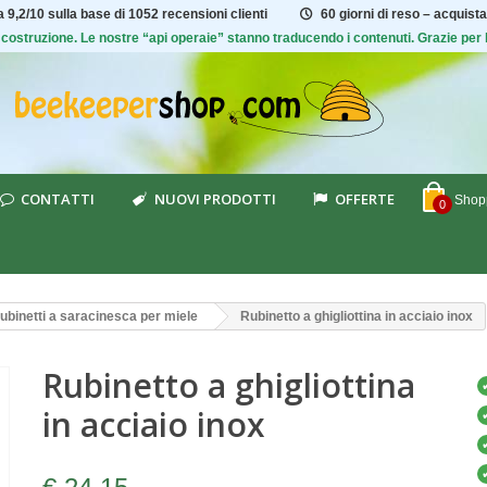
ta
9,2/10
sulla base di 1052 recensioni clienti
60 giorni di reso – acquista
 di costruzione. Le nostre “api operaie” stanno traducendo i contenuti. Grazie pe
CONTATTI
NUOVI PRODOTTI
OFFERTE
Shopp
0
ubinetti a saracinesca per miele
Rubinetto a ghigliottina in acciaio inox
Rubinetto a ghigliottina
in acciaio inox