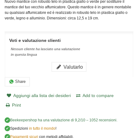
Nuovo mantice con robusto telo in plastica giallo o verde per sostituire il
mantice del tuo vecchio affumicatore. Questo mantice è in genere montabile
su qualsiasi affumicatore ed è realizzato in robusto telo in plastica giallo o
verde, legno e alluminio. Dimensioni: circa 12,5 x 19 cm.
Voti e valutazione clienti
Nessun cliente ha lasciato una valutazione
in questa lingua
Valutarlo
Share
Aggiungi alla lista dei desideri
Add to compare
Print
✔
Beekeepershop
ha una valutazione di
9,2
/
10
–
1052
recensioni.
✔
Spedizioni
in tutto il mondo
!
✔
Pagamenti sicuri
con metodi affidabili.