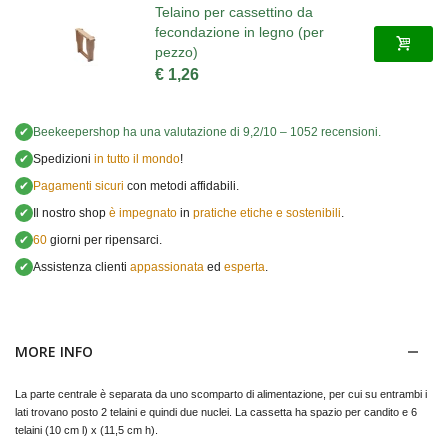
Telaino per cassettino da
fecondazione in legno (per
pezzo)
€ 1,26
✔
Beekeepershop
ha una valutazione di
9,2
/
10
–
1052
recensioni.
✔
Spedizioni
in tutto il mondo
!
✔
Pagamenti sicuri
con metodi affidabili.
✔
Il nostro shop
è impegnato
in
pratiche etiche e sostenibili
.
✔
60
giorni per ripensarci.
✔
Assistenza clienti
appassionata
ed
esperta
.
MORE INFO
La parte centrale è separata da uno scomparto di alimentazione, per cui su entrambi i
lati trovano posto 2 telaini e quindi due nuclei.
La cassetta ha spazio per candito e 6
telaini (10 cm l) x (11,5 cm h).