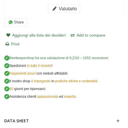
Valutarlo
Share
Aggiungi alla lista dei desideri
Add to compare
Print
✔
Beekeepershop
ha una valutazione di
9,2
/
10
–
1052
recensioni.
✔
Spedizioni
in tutto il mondo
!
✔
Pagamenti sicuri
con metodi affidabili.
✔
Il nostro shop
è impegnato
in
pratiche etiche e sostenibili
.
✔
60
giorni per ripensarci.
✔
Assistenza clienti
appassionata
ed
esperta
.
DATA SHEET